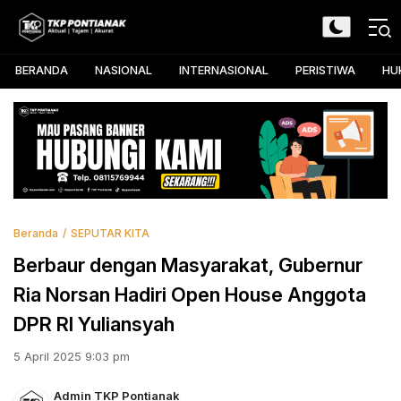
Skip
to
TKP Pontianak
Aktual, Tajam, dan Akurat
content
BERANDA
NASIONAL
INTERNASIONAL
PERISTIWA
HU
Beranda
SEPUTAR KITA
Berbaur dengan Masyarakat, Gubernur
Ria Norsan Hadiri Open House Anggota
DPR RI Yuliansyah
5 April 2025 9:03 pm
Admin TKP Pontianak