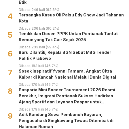
Etik
Dibaca 246 kali (62.8%)
4
Tersangka Kasus Oli Palsu Edy Chow Jadi Tahanan
Kota
Dibaca 236 kali (60.2%)
5
Tendik dan Dosen PPPK Untan Pontianak Tuntut
Remun yang Tak Cair Sejak 2025
Dibaca 233 kali (59.4%)
6
Baru Dilantik, Kepala BGN Sebut MBG Tender
Politik Prabowo
Dibaca 183 kali (46.7%)
7
‎Sosok Inspiratif Yvonni Tamara, Angkat Citra
Kalbar di Kancah Nasional Melalui Dunia Digital ‎
Dibaca 179 kali (45.7%)
8
Pasporia Mini Soccer Tournament 2026 Resmi
Berakhir, Imigrasi Pontianak Sukses Hadirkan
Ajang Sportif dan Layanan Paspor untuk
Masyarakat
Dibaca 179 kali (45.7%)
9
Adik Kandung Sewa Pembunuh Bayaran,
Pengusaha di Singkawang Tewas Ditembak di
Halaman Rumah