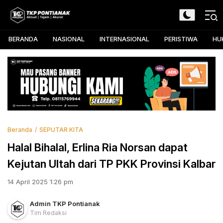
Skip
to
TKP Pontianak
Aktual, Tajam, dan Akurat
content
BERANDA
NASIONAL
INTERNASIONAL
PERISTIWA
HU
Beranda
SEPUTAR KITA
Halal Bihalal, Erlina Ria Norsan dapat
Kejutan Ultah dari TP PKK Provinsi Kalbar
14 April 2025 1:26 pm
Admin TKP Pontianak
Tim Redaksi