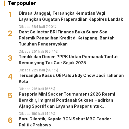
Terpopuler
1
Dirasa Janggal, Tersangka Kematian Vegi
Layangkan Gugatan Praperadilan Kapolres Landak
Dibaca 384 kali (100%)
2
Debt Collector BRI Finance Buka Suara Soal
Polemik Penagihan Kredit di Ketapang, Bantah
Tuduhan Pengeroyokan
Dibaca 251 kali (65.4%)
3
Tendik dan Dosen PPPK Untan Pontianak Tuntut
Remun yang Tak Cair Sejak 2025
Dibaca 223 kali (58.1%)
4
Tersangka Kasus Oli Palsu Edy Chow Jadi Tahanan
Kota
Dibaca 215 kali (56%)
5
Pasporia Mini Soccer Tournament 2026 Resmi
Berakhir, Imigrasi Pontianak Sukses Hadirkan
Ajang Sportif dan Layanan Paspor untuk
Masyarakat
Dibaca 169 kali (44%)
6
Baru Dilantik, Kepala BGN Sebut MBG Tender
Politik Prabowo