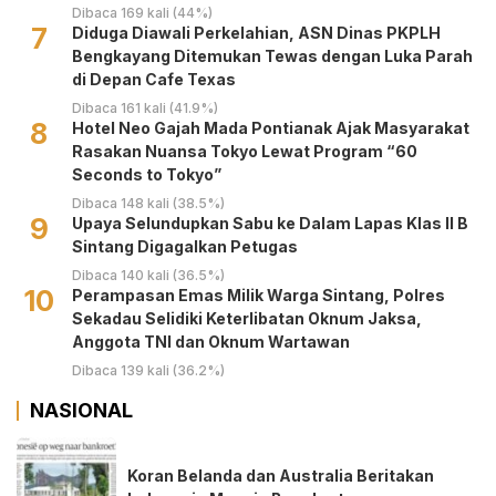
Dibaca 169 kali (44%)
7
Diduga Diawali Perkelahian, ASN Dinas PKPLH
Bengkayang Ditemukan Tewas dengan Luka Parah
di Depan Cafe Texas
Dibaca 161 kali (41.9%)
8
Hotel Neo Gajah Mada Pontianak Ajak Masyarakat
Rasakan Nuansa Tokyo Lewat Program “60
Seconds to Tokyo”
Dibaca 148 kali (38.5%)
9
Upaya Selundupkan Sabu ke Dalam Lapas Klas II B
Sintang Digagalkan Petugas
Dibaca 140 kali (36.5%)
10
Perampasan Emas Milik Warga Sintang, Polres
Sekadau Selidiki Keterlibatan Oknum Jaksa,
Anggota TNI dan Oknum Wartawan
Dibaca 139 kali (36.2%)
NASIONAL
Koran Belanda dan Australia Beritakan