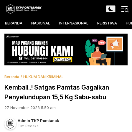
Skip
to
TKP Pontianak
Aktual, Tajam, dan Akurat
content
BERANDA
NASIONAL
INTERNASIONAL
PERISTIWA
HU
Beranda
HUKUM DAN KRIMINAL
Kembali..! Satgas Pamtas Gagalkan
Penyelundupan 15,5 Kg Sabu-sabu
27 November 2023 5:50 am
Admin TKP Pontianak
Tim Redaksi