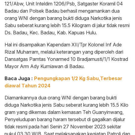
121/Abw, Unit Inteldim 1206/Psb, Satgaster Koramil 04
Badau dan Polsek Badau berhasil mengamankan dua
orang WNI dengan barang bukti diduga Narkotika jenis
Sabu seberat kurang lebih 15.5 Kilogram di jalur tidak resmi
Ds. Badau, Kec. Badau, Kab. Kapuas Hulu.
Hal ini disampaikan Kapendam XII/Tpr Kolonel Inf Ade
Rizal Muharram, melalui keterangan yang diperoleh dari
Dansatgas Pamtas Yonarmed 10 Bradjamusti/1/1 Kostrad
Mayor Arm Ady Kurniawan di Badau.
Baca Juga :
Pengungkapan 1/2 Kg Sabu,Terbesar
diawal Tahun 2024
Diamankannya dua orang WNI dengan barang bukti
diduga Narkotika jenis Sabu seberat kurang lebih 15.5 Kilo
gram yang dikemas dalam kemasan Teh Guanyinwang,
Penyeludupan barang haram tersebut di gagalkan dijalur
tidak resmi pada hari Senin 27 November 2023 sekitar
pukul 03.30 WIB. Saat melaksanakan kegiatan Patroli dan