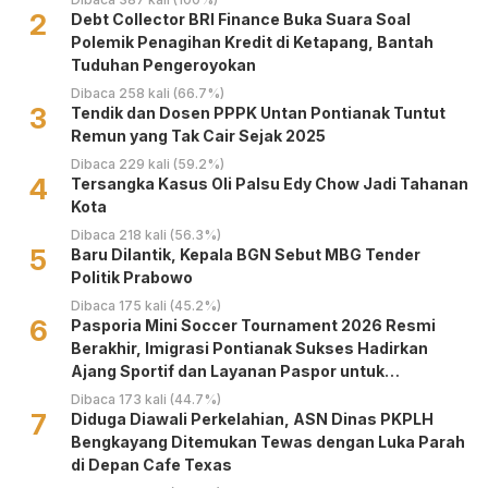
2
Debt Collector BRI Finance Buka Suara Soal
Polemik Penagihan Kredit di Ketapang, Bantah
Tuduhan Pengeroyokan
Dibaca 258 kali (66.7%)
3
Tendik dan Dosen PPPK Untan Pontianak Tuntut
Remun yang Tak Cair Sejak 2025
Dibaca 229 kali (59.2%)
4
Tersangka Kasus Oli Palsu Edy Chow Jadi Tahanan
Kota
Dibaca 218 kali (56.3%)
5
Baru Dilantik, Kepala BGN Sebut MBG Tender
Politik Prabowo
Dibaca 175 kali (45.2%)
6
Pasporia Mini Soccer Tournament 2026 Resmi
Berakhir, Imigrasi Pontianak Sukses Hadirkan
Ajang Sportif dan Layanan Paspor untuk
Masyarakat
Dibaca 173 kali (44.7%)
7
Diduga Diawali Perkelahian, ASN Dinas PKPLH
Bengkayang Ditemukan Tewas dengan Luka Parah
di Depan Cafe Texas