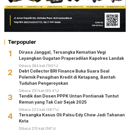
Terpopuler
1
Dirasa Janggal, Tersangka Kematian Vegi
Layangkan Gugatan Praperadilan Kapolres Landak
Dibaca 384 kali (100%)
2
Debt Collector BRI Finance Buka Suara Soal
Polemik Penagihan Kredit di Ketapang, Bantah
Tuduhan Pengeroyokan
Dibaca 251 kali (65.4%)
3
Tendik dan Dosen PPPK Untan Pontianak Tuntut
Remun yang Tak Cair Sejak 2025
Dibaca 223 kali (58.1%)
4
Tersangka Kasus Oli Palsu Edy Chow Jadi Tahanan
Kota
Dibaca 215 kali (56%)