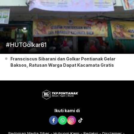
#HUTGolkar61
Fransciscus Sibarani dan Golkar Pontianak Gelar
Baksos, Ratusan Warga Dapat Kacamata Gratis
Ikuti kami di
Pedoman Media Siber
Hubungi Kami
Redaksi
Disclaimer