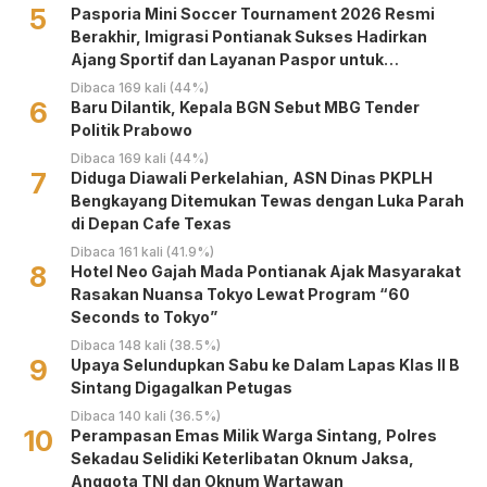
5
Pasporia Mini Soccer Tournament 2026 Resmi
Berakhir, Imigrasi Pontianak Sukses Hadirkan
Ajang Sportif dan Layanan Paspor untuk
Masyarakat
Dibaca 169 kali (44%)
6
Baru Dilantik, Kepala BGN Sebut MBG Tender
Politik Prabowo
Dibaca 169 kali (44%)
7
Diduga Diawali Perkelahian, ASN Dinas PKPLH
Bengkayang Ditemukan Tewas dengan Luka Parah
di Depan Cafe Texas
Dibaca 161 kali (41.9%)
8
Hotel Neo Gajah Mada Pontianak Ajak Masyarakat
Rasakan Nuansa Tokyo Lewat Program “60
Seconds to Tokyo”
Dibaca 148 kali (38.5%)
9
Upaya Selundupkan Sabu ke Dalam Lapas Klas II B
Sintang Digagalkan Petugas
Dibaca 140 kali (36.5%)
10
Perampasan Emas Milik Warga Sintang, Polres
Sekadau Selidiki Keterlibatan Oknum Jaksa,
Anggota TNI dan Oknum Wartawan