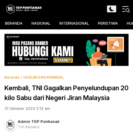
Skip
to
TKP Pontianak
Aktual, Tajam, dan Akurat
content
BERANDA
NASIONAL
INTERNASIONAL
PERISTIWA
HU
Beranda
HUKUM DAN KRIMINAL
Kembali, TNI Gagalkan Penyelundupan 20
kilo Sabu dari Negeri Jiran Malaysia
31 Oktober 2023 2:13 am
Admin TKP Pontianak
Tim Redaksi