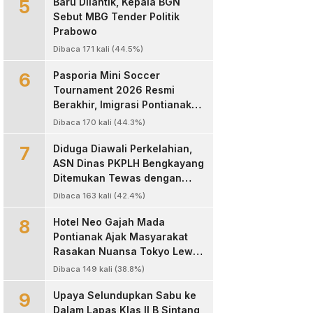
5
Baru Dilantik, Kepala BGN
Sebut MBG Tender Politik
Prabowo
Dibaca 171 kali (44.5%)
6
Pasporia Mini Soccer
Tournament 2026 Resmi
Berakhir, Imigrasi Pontianak
Sukses Hadirkan Ajang Sportif
Dibaca 170 kali (44.3%)
dan Layanan Paspor untuk
7
Masyarakat
Diduga Diawali Perkelahian,
ASN Dinas PKPLH Bengkayang
Ditemukan Tewas dengan
Luka Parah di Depan Cafe
Dibaca 163 kali (42.4%)
Texas
8
Hotel Neo Gajah Mada
Pontianak Ajak Masyarakat
Rasakan Nuansa Tokyo Lewat
Program “60 Seconds to
Dibaca 149 kali (38.8%)
Tokyo”
9
Upaya Selundupkan Sabu ke
Dalam Lapas Klas II B Sintang