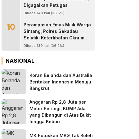
Digagalkan Petugas
Dibaca 140 kali (36.5%)
10
Perampasan Emas Milik Warga
Sintang, Polres Sekadau
Selidiki Keterlibatan Oknum
Jaksa, Anggota TNI dan
Dibaca 139 kali (36.2%)
Oknum Wartawan
NASIONAL
Koran Belanda dan Australia
Beritakan Indonesia Menuju
Bangkrut
Anggaran Rp 2,8 Juta per
Meter Persegi, KDMP Ada
yang Dibangun di Atas Bukit
hingga Kebun
MK Putuskan MBG Tak Boleh