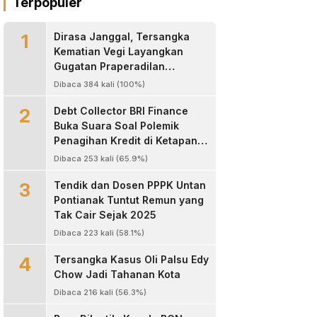
Terpopuler
1
Dirasa Janggal, Tersangka
Kematian Vegi Layangkan
Gugatan Praperadilan
Kapolres Landak
Dibaca 384 kali (100%)
2
Debt Collector BRI Finance
Buka Suara Soal Polemik
Penagihan Kredit di Ketapang,
Bantah Tuduhan
Dibaca 253 kali (65.9%)
Pengeroyokan
3
Tendik dan Dosen PPPK Untan
Pontianak Tuntut Remun yang
Tak Cair Sejak 2025
Dibaca 223 kali (58.1%)
4
Tersangka Kasus Oli Palsu Edy
Chow Jadi Tahanan Kota
Dibaca 216 kali (56.3%)