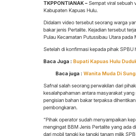
TKPPONTIANAK –
Sempat viral sebuah 
Kabupaten Kapuas Hulu.
Didalam video tersebut seorang warga ya
bakar jenis Pertalite. Kejadian tersebut te
Pulau Kecamatan Putussibau Utara pada M
Setelah di konfirmasi kepada pihak SPBU ha
Baca Juga :
Bupati Kapuas Hulu Dudu
Baca juga :
Wanita Muda Di Sung
Safnal salah seorang perwakilan dari pi
kesalahpahaman antara masyarakat yang 
pengisian bahan bakar terpaksa dihentikan
pembongkaran.
“Pihak operator sudah menyampaikan ke
mengingat BBM Jenis Pertalite yang ada 
dari mobil tangki ke tangki tanam milik SP