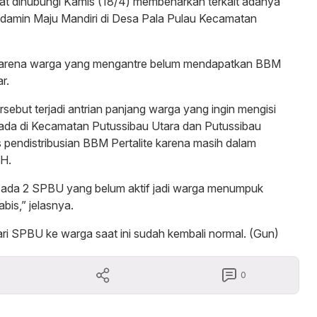
aat dihubungi Kamis (18/4) membenarkan terkait adanya
Kedamin Maju Mandiri di Desa Pala Pulau Kecamatan
adi karena warga yang mengantre belum mendapatkan BBM
r.
sebut terjadi antrian panjang warga yang ingin mengisi
ada di Kecamatan Putussibau Utara dan Putussibau
s pendistribusian BBM Pertalite karena masih dalam
 H.
i ada 2 SPBU yang belum aktif jadi warga menumpuk
bis,” jelasnya.
dari SPBU ke warga saat ini sudah kembali normal. (Gun)
0