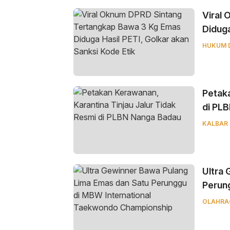
Viral
Diduga
HUKUM 
Petaka
di PL
KALBAR
Ultra
Perun
Champ
OLAHRA