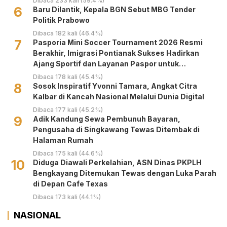
Dibaca 233 kali (59.4%)
6
Baru Dilantik, Kepala BGN Sebut MBG Tender
Politik Prabowo
Dibaca 182 kali (46.4%)
7
Pasporia Mini Soccer Tournament 2026 Resmi
Berakhir, Imigrasi Pontianak Sukses Hadirkan
Ajang Sportif dan Layanan Paspor untuk
Masyarakat
Dibaca 178 kali (45.4%)
8
‎Sosok Inspiratif Yvonni Tamara, Angkat Citra
Kalbar di Kancah Nasional Melalui Dunia Digital ‎
Dibaca 177 kali (45.2%)
9
Adik Kandung Sewa Pembunuh Bayaran,
Pengusaha di Singkawang Tewas Ditembak di
Halaman Rumah
Dibaca 175 kali (44.6%)
10
Diduga Diawali Perkelahian, ASN Dinas PKPLH
Bengkayang Ditemukan Tewas dengan Luka Parah
di Depan Cafe Texas
Dibaca 173 kali (44.1%)
NASIONAL