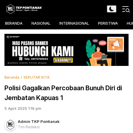
Skip
to
TKP Pontianak
Aktual, Tajam, dan Akurat
content
BERANDA
NASIONAL
INTERNASIONAL
PERISTIWA
HU
Beranda
SEPUTAR KITA
Polisi Gagalkan Percobaan Bunuh Diri di
Jembatan Kapuas 1
5 April 2025 1:19 pm
Admin TKP Pontianak
Tim Redaksi