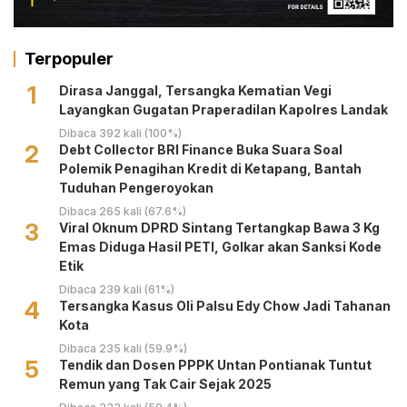
Terpopuler
1
Dirasa Janggal, Tersangka Kematian Vegi
Layangkan Gugatan Praperadilan Kapolres Landak
Dibaca 392 kali (100%)
2
Debt Collector BRI Finance Buka Suara Soal
Polemik Penagihan Kredit di Ketapang, Bantah
Tuduhan Pengeroyokan
Dibaca 265 kali (67.6%)
3
Viral Oknum DPRD Sintang Tertangkap Bawa 3 Kg
Emas Diduga Hasil PETI, Golkar akan Sanksi Kode
Etik
Dibaca 239 kali (61%)
4
Tersangka Kasus Oli Palsu Edy Chow Jadi Tahanan
Kota
Dibaca 235 kali (59.9%)
5
Tendik dan Dosen PPPK Untan Pontianak Tuntut
Remun yang Tak Cair Sejak 2025