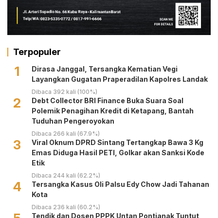
Terpopuler
1
Dirasa Janggal, Tersangka Kematian Vegi
Layangkan Gugatan Praperadilan Kapolres Landak
Dibaca 392 kali (100%)
2
Debt Collector BRI Finance Buka Suara Soal
Polemik Penagihan Kredit di Ketapang, Bantah
Tuduhan Pengeroyokan
Dibaca 266 kali (67.9%)
3
Viral Oknum DPRD Sintang Tertangkap Bawa 3 Kg
Emas Diduga Hasil PETI, Golkar akan Sanksi Kode
Etik
Dibaca 244 kali (62.2%)
4
Tersangka Kasus Oli Palsu Edy Chow Jadi Tahanan
Kota
Dibaca 236 kali (60.2%)
Tendik dan Dosen PPPK Untan Pontianak Tuntut