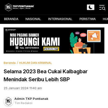
Skip
to
TKP Pontianak
Aktual, Tajam, dan Akurat
content
BERANDA
NASIONAL
INTERNASIONAL
PERISTIWA
HU
Beranda
HUKUM DAN KRIMINAL
Selama 2023 Bea Cukai Kalbagbar
Menindak Seribu Lebih SBP
25 Januari 2024 11:40 am
Admin TKP Pontianak
Tim Redaksi