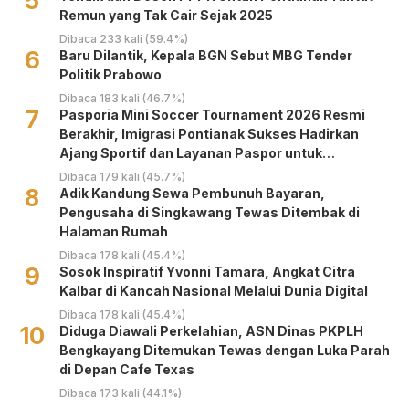
5
Remun yang Tak Cair Sejak 2025
Dibaca 233 kali (59.4%)
6
Baru Dilantik, Kepala BGN Sebut MBG Tender
Politik Prabowo
Dibaca 183 kali (46.7%)
7
Pasporia Mini Soccer Tournament 2026 Resmi
Berakhir, Imigrasi Pontianak Sukses Hadirkan
Ajang Sportif dan Layanan Paspor untuk
Masyarakat
Dibaca 179 kali (45.7%)
8
Adik Kandung Sewa Pembunuh Bayaran,
Pengusaha di Singkawang Tewas Ditembak di
Halaman Rumah
Dibaca 178 kali (45.4%)
9
‎Sosok Inspiratif Yvonni Tamara, Angkat Citra
Kalbar di Kancah Nasional Melalui Dunia Digital ‎
Dibaca 178 kali (45.4%)
10
Diduga Diawali Perkelahian, ASN Dinas PKPLH
Bengkayang Ditemukan Tewas dengan Luka Parah
di Depan Cafe Texas
Dibaca 173 kali (44.1%)