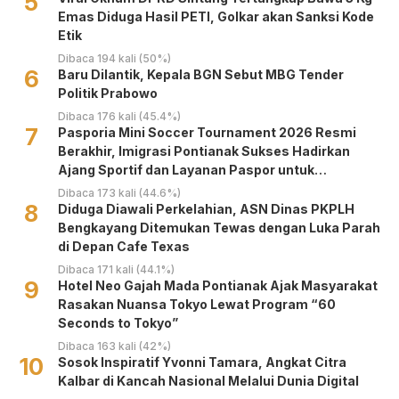
5
Emas Diduga Hasil PETI, Golkar akan Sanksi Kode
Etik
Dibaca 194 kali (50%)
6
Baru Dilantik, Kepala BGN Sebut MBG Tender
Politik Prabowo
Dibaca 176 kali (45.4%)
7
Pasporia Mini Soccer Tournament 2026 Resmi
Berakhir, Imigrasi Pontianak Sukses Hadirkan
Ajang Sportif dan Layanan Paspor untuk
Masyarakat
Dibaca 173 kali (44.6%)
8
Diduga Diawali Perkelahian, ASN Dinas PKPLH
Bengkayang Ditemukan Tewas dengan Luka Parah
di Depan Cafe Texas
Dibaca 171 kali (44.1%)
9
Hotel Neo Gajah Mada Pontianak Ajak Masyarakat
Rasakan Nuansa Tokyo Lewat Program “60
Seconds to Tokyo”
Dibaca 163 kali (42%)
10
‎Sosok Inspiratif Yvonni Tamara, Angkat Citra
Kalbar di Kancah Nasional Melalui Dunia Digital ‎