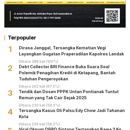
Terpopuler
1
Dirasa Janggal, Tersangka Kematian Vegi
Layangkan Gugatan Praperadilan Kapolres Landak
Dibaca 388 kali (100%)
2
Debt Collector BRI Finance Buka Suara Soal
Polemik Penagihan Kredit di Ketapang, Bantah
Tuduhan Pengeroyokan
Dibaca 262 kali (67.5%)
3
Tendik dan Dosen PPPK Untan Pontianak Tuntut
Remun yang Tak Cair Sejak 2025
Dibaca 230 kali (59.3%)
4
Tersangka Kasus Oli Palsu Edy Chow Jadi Tahanan
Kota
Dibaca 226 kali (58.2%)
Viral Oknum DPRD Sintang Tertangkap Bawa 3 Kg