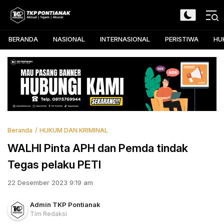
Skip
to
TKP Pontianak
Aktual, Tajam, dan Akurat
content
BERANDA
NASIONAL
INTERNASIONAL
PERISTIWA
HU
Beranda
HUKUM DAN KRIMINAL
WALHI Pinta APH dan Pemda tindak
Tegas pelaku PETI
22 Desember 2023 9:19 am
Admin TKP Pontianak
Tim Redaksi