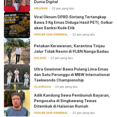
Dunia Digital ‎
HIBURAN
22 jam yang lalu
Viral Oknum DPRD Sintang Tertangkap
Bawa 3 Kg Emas Diduga Hasil PETI, Golkar
akan Sanksi Kode Etik
HUKUM DAN KRIMINAL
22 jam yang lalu
Petakan Kerawanan, Karantina Tinjau
Jalur Tidak Resmi di PLBN Nanga Badau
KALBAR
22 jam yang lalu
Ultra Gewinner Bawa Pulang Lima Emas
dan Satu Perunggu di MBW International
Taekwondo Championship
OLAHRAGA
23 jam yang lalu
Adik Kandung Sewa Pembunuh Bayaran,
Pengusaha di Singkawang Tewas
Ditembak di Halaman Rumah
HUKUM DAN KRIMINAL
23 jam yang lalu