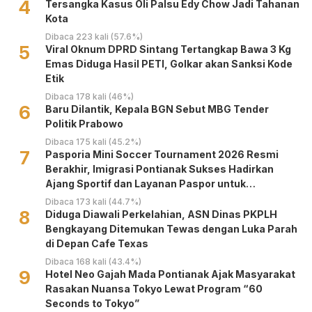
4
Tersangka Kasus Oli Palsu Edy Chow Jadi Tahanan
Kota
Dibaca 223 kali (57.6%)
5
Viral Oknum DPRD Sintang Tertangkap Bawa 3 Kg
Emas Diduga Hasil PETI, Golkar akan Sanksi Kode
Etik
Dibaca 178 kali (46%)
6
Baru Dilantik, Kepala BGN Sebut MBG Tender
Politik Prabowo
Dibaca 175 kali (45.2%)
7
Pasporia Mini Soccer Tournament 2026 Resmi
Berakhir, Imigrasi Pontianak Sukses Hadirkan
Ajang Sportif dan Layanan Paspor untuk
Masyarakat
Dibaca 173 kali (44.7%)
8
Diduga Diawali Perkelahian, ASN Dinas PKPLH
Bengkayang Ditemukan Tewas dengan Luka Parah
di Depan Cafe Texas
Dibaca 168 kali (43.4%)
9
Hotel Neo Gajah Mada Pontianak Ajak Masyarakat
Rasakan Nuansa Tokyo Lewat Program “60
Seconds to Tokyo”