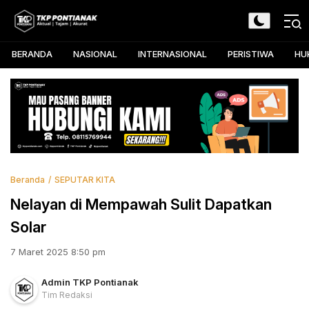
Skip
to
TKP Pontianak
Aktual, Tajam, dan Akurat
content
BERANDA
NASIONAL
INTERNASIONAL
PERISTIWA
HU
Beranda
SEPUTAR KITA
Nelayan di Mempawah Sulit Dapatkan
Solar
7 Maret 2025 8:50 pm
Admin TKP Pontianak
Tim Redaksi