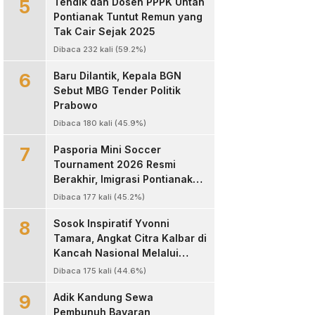
5
Tendik dan Dosen PPPK Untan
Pontianak Tuntut Remun yang
Tak Cair Sejak 2025
Dibaca 232 kali (59.2%)
6
Baru Dilantik, Kepala BGN
Sebut MBG Tender Politik
Prabowo
Dibaca 180 kali (45.9%)
7
Pasporia Mini Soccer
Tournament 2026 Resmi
Berakhir, Imigrasi Pontianak
Sukses Hadirkan Ajang Sportif
Dibaca 177 kali (45.2%)
dan Layanan Paspor untuk
8
Masyarakat
‎Sosok Inspiratif Yvonni
Tamara, Angkat Citra Kalbar di
Kancah Nasional Melalui
Dunia Digital ‎
Dibaca 175 kali (44.6%)
9
Adik Kandung Sewa
Pembunuh Bayaran,