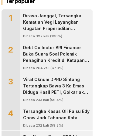
Terpopuler
1
Dirasa Janggal, Tersangka
Kematian Vegi Layangkan
Gugatan Praperadilan
Kapolres Landak
Dibaca 392 kali (100%)
2
Debt Collector BRI Finance
Buka Suara Soal Polemik
Penagihan Kredit di Ketapang,
Bantah Tuduhan
Dibaca 264 kali (67.3%)
Pengeroyokan
3
Viral Oknum DPRD Sintang
Tertangkap Bawa 3 Kg Emas
Diduga Hasil PETI, Golkar akan
Sanksi Kode Etik
Dibaca 233 kali (59.4%)
4
Tersangka Kasus Oli Palsu Edy
Chow Jadi Tahanan Kota
Dibaca 232 kali (59.2%)