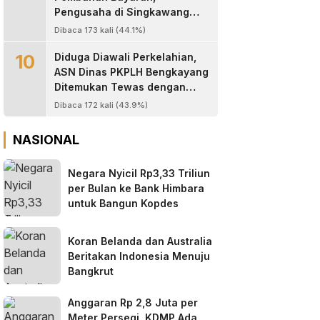
Pengusaha di Singkawang
Tewas Ditembak di Halaman
Dibaca 173 kali (44.1%)
Rumah
10
Diduga Diawali Perkelahian,
ASN Dinas PKPLH Bengkayang
Ditemukan Tewas dengan
Luka Parah di Depan Cafe
Dibaca 172 kali (43.9%)
Texas
NASIONAL
Negara Nyicil Rp3,33 Triliun
per Bulan ke Bank Himbara
untuk Bangun Kopdes
Koran Belanda dan Australia
Beritakan Indonesia Menuju
Bangkrut
Anggaran Rp 2,8 Juta per
Meter Persegi, KDMP Ada