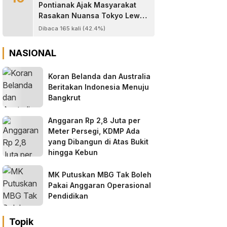
Pontianak Ajak Masyarakat
Rasakan Nuansa Tokyo Lewat
Program “60 Seconds to
Dibaca 165 kali (42.4%)
Tokyo”
NASIONAL
Koran Belanda dan Australia
Beritakan Indonesia Menuju
Bangkrut
Anggaran Rp 2,8 Juta per
Meter Persegi, KDMP Ada
yang Dibangun di Atas Bukit
hingga Kebun
MK Putuskan MBG Tak Boleh
Pakai Anggaran Operasional
Pendidikan
Topik