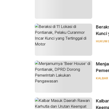
Beraks
Kunci 
HUKUM 
Menja
Pemer
KALBAR
Kalba
Keemp