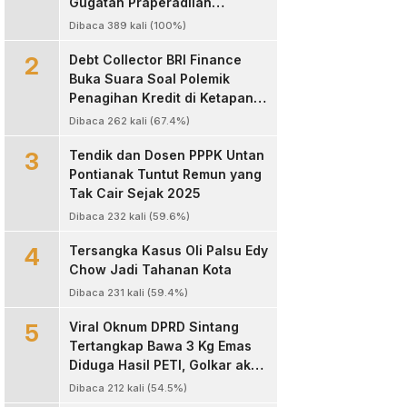
Gugatan Praperadilan
Kapolres Landak
Dibaca 389 kali (100%)
2
Debt Collector BRI Finance
Buka Suara Soal Polemik
Penagihan Kredit di Ketapang,
Bantah Tuduhan
Dibaca 262 kali (67.4%)
Pengeroyokan
3
Tendik dan Dosen PPPK Untan
Pontianak Tuntut Remun yang
Tak Cair Sejak 2025
Dibaca 232 kali (59.6%)
4
Tersangka Kasus Oli Palsu Edy
Chow Jadi Tahanan Kota
Dibaca 231 kali (59.4%)
5
Viral Oknum DPRD Sintang
Tertangkap Bawa 3 Kg Emas
Diduga Hasil PETI, Golkar akan
Sanksi Kode Etik
Dibaca 212 kali (54.5%)