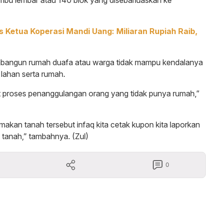
ribu lembar atau 140 blok yang disebarluaskan ke
s Ketua Koperasi Mandi Uang: Miliaran Rupiah Raib,
bangun rumah duafa atau warga tidak mampu kendalanya
 lahan serta rumah.
t proses penanggulangan orang yang tidak punya rumah,”
an tanah tersebut infaq kita cetak kupon kita laporkan
 tanah,” tambahnya. (Zul)
0