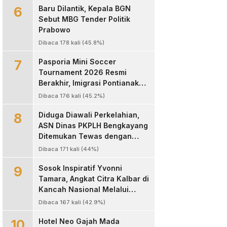
6
Baru Dilantik, Kepala BGN
Sebut MBG Tender Politik
Prabowo
Dibaca 178 kali (45.8%)
7
Pasporia Mini Soccer
Tournament 2026 Resmi
Berakhir, Imigrasi Pontianak
Sukses Hadirkan Ajang Sportif
Dibaca 176 kali (45.2%)
dan Layanan Paspor untuk
8
Masyarakat
Diduga Diawali Perkelahian,
ASN Dinas PKPLH Bengkayang
Ditemukan Tewas dengan
Luka Parah di Depan Cafe
Dibaca 171 kali (44%)
Texas
9
‎Sosok Inspiratif Yvonni
Tamara, Angkat Citra Kalbar di
Kancah Nasional Melalui
Dunia Digital ‎
Dibaca 167 kali (42.9%)
10
Hotel Neo Gajah Mada