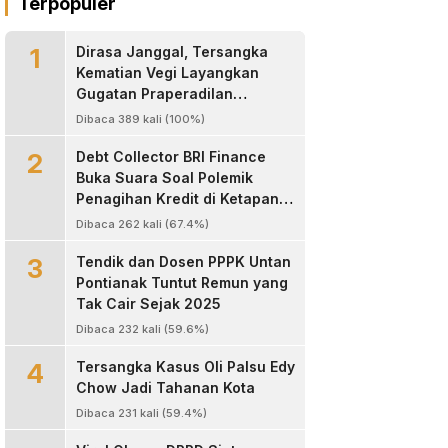
Terpopuler
1
Dirasa Janggal, Tersangka
Kematian Vegi Layangkan
Gugatan Praperadilan
Kapolres Landak
Dibaca 389 kali (100%)
2
Debt Collector BRI Finance
Buka Suara Soal Polemik
Penagihan Kredit di Ketapang,
Bantah Tuduhan
Dibaca 262 kali (67.4%)
Pengeroyokan
3
Tendik dan Dosen PPPK Untan
Pontianak Tuntut Remun yang
Tak Cair Sejak 2025
Dibaca 232 kali (59.6%)
4
Tersangka Kasus Oli Palsu Edy
Chow Jadi Tahanan Kota
Dibaca 231 kali (59.4%)