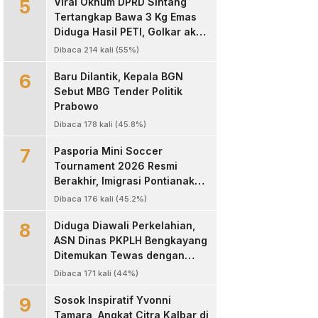
5
Viral Oknum DPRD Sintang
Tertangkap Bawa 3 Kg Emas
Diduga Hasil PETI, Golkar akan
Sanksi Kode Etik
Dibaca 214 kali (55%)
6
Baru Dilantik, Kepala BGN
Sebut MBG Tender Politik
Prabowo
Dibaca 178 kali (45.8%)
7
Pasporia Mini Soccer
Tournament 2026 Resmi
Berakhir, Imigrasi Pontianak
Sukses Hadirkan Ajang Sportif
Dibaca 176 kali (45.2%)
dan Layanan Paspor untuk
8
Masyarakat
Diduga Diawali Perkelahian,
ASN Dinas PKPLH Bengkayang
Ditemukan Tewas dengan
Luka Parah di Depan Cafe
Dibaca 171 kali (44%)
Texas
9
‎Sosok Inspiratif Yvonni
Tamara, Angkat Citra Kalbar di