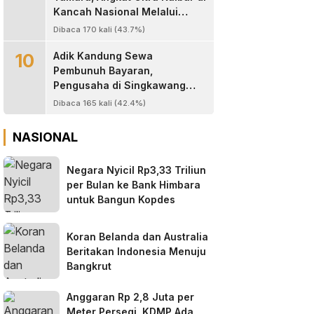
Kancah Nasional Melalui
Dunia Digital ‎
Dibaca 170 kali (43.7%)
10
Adik Kandung Sewa
Pembunuh Bayaran,
Pengusaha di Singkawang
Tewas Ditembak di Halaman
Dibaca 165 kali (42.4%)
Rumah
NASIONAL
Negara Nyicil Rp3,33 Triliun
per Bulan ke Bank Himbara
untuk Bangun Kopdes
Koran Belanda dan Australia
Beritakan Indonesia Menuju
Bangkrut
Anggaran Rp 2,8 Juta per
Meter Persegi, KDMP Ada