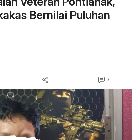
lan Veteran Pontianak,
kakas Bernilai Puluhan
0