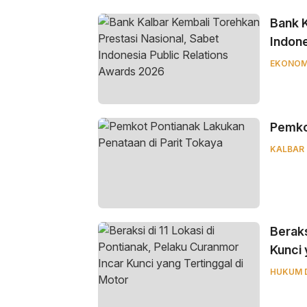
Bank K
Indone
EKONOM
Pemkot
KALBAR
Beraks
Kunci 
HUKUM 