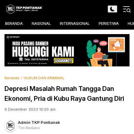
Skip
to
TKP Pontianak
Aktual, Tajam, dan Akurat
content
BERANDA
NASIONAL
INTERNASIONAL
PERISTIWA
HU
Beranda
HUKUM DAN KRIMINAL
Depresi Masalah Rumah Tangga Dan
Ekonomi, Pria di Kubu Raya Gantung Diri
6 Desember 2023 10:20 am
Admin TKP Pontianak
Tim Redaksi