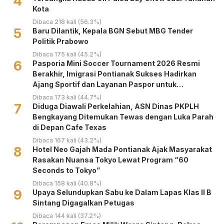
4
Kota
Dibaca 218 kali (56.3%)
5
Baru Dilantik, Kepala BGN Sebut MBG Tender
Politik Prabowo
Dibaca 175 kali (45.2%)
6
Pasporia Mini Soccer Tournament 2026 Resmi
Berakhir, Imigrasi Pontianak Sukses Hadirkan
Ajang Sportif dan Layanan Paspor untuk
Masyarakat
Dibaca 173 kali (44.7%)
7
Diduga Diawali Perkelahian, ASN Dinas PKPLH
Bengkayang Ditemukan Tewas dengan Luka Parah
di Depan Cafe Texas
Dibaca 167 kali (43.2%)
8
Hotel Neo Gajah Mada Pontianak Ajak Masyarakat
Rasakan Nuansa Tokyo Lewat Program “60
Seconds to Tokyo”
Dibaca 158 kali (40.8%)
9
Upaya Selundupkan Sabu ke Dalam Lapas Klas II B
Sintang Digagalkan Petugas
Dibaca 144 kali (37.2%)