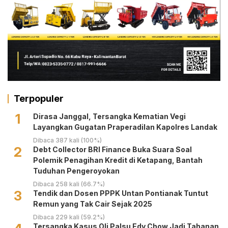
Terpopuler
1
Dirasa Janggal, Tersangka Kematian Vegi
Layangkan Gugatan Praperadilan Kapolres Landak
Dibaca 387 kali (100%)
2
Debt Collector BRI Finance Buka Suara Soal
Polemik Penagihan Kredit di Ketapang, Bantah
Tuduhan Pengeroyokan
Dibaca 258 kali (66.7%)
3
Tendik dan Dosen PPPK Untan Pontianak Tuntut
Remun yang Tak Cair Sejak 2025
Dibaca 229 kali (59.2%)
Tersangka Kasus Oli Palsu Edy Chow Jadi Tahanan