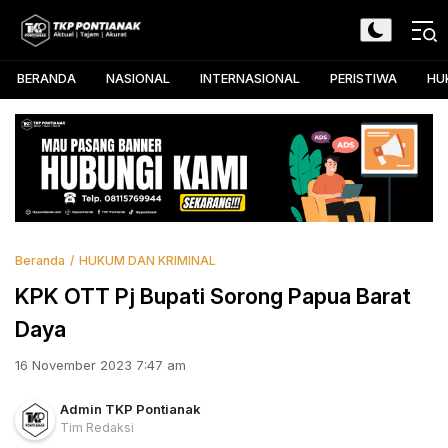
Skip
to
TKP Pontianak
Aktual, Tajam, dan Akurat
content
BERANDA
NASIONAL
INTERNASIONAL
PERISTIWA
HU
Beranda
HUKUM DAN KRIMINAL
KPK OTT Pj Bupati Sorong Papua Barat
Daya
16 November 2023 7:47 am
Admin TKP Pontianak
Tim Redaksi