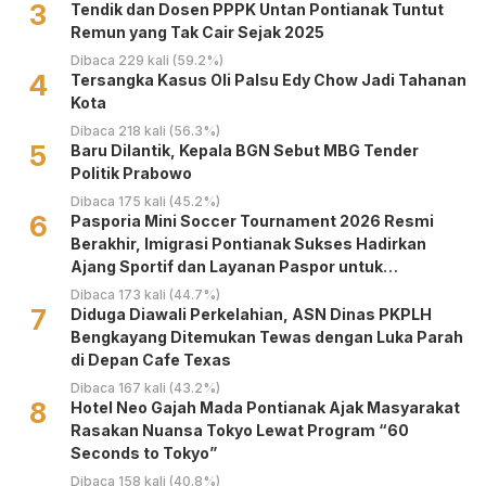
3
Tendik dan Dosen PPPK Untan Pontianak Tuntut
Remun yang Tak Cair Sejak 2025
Dibaca 229 kali (59.2%)
4
Tersangka Kasus Oli Palsu Edy Chow Jadi Tahanan
Kota
Dibaca 218 kali (56.3%)
5
Baru Dilantik, Kepala BGN Sebut MBG Tender
Politik Prabowo
Dibaca 175 kali (45.2%)
6
Pasporia Mini Soccer Tournament 2026 Resmi
Berakhir, Imigrasi Pontianak Sukses Hadirkan
Ajang Sportif dan Layanan Paspor untuk
Masyarakat
Dibaca 173 kali (44.7%)
7
Diduga Diawali Perkelahian, ASN Dinas PKPLH
Bengkayang Ditemukan Tewas dengan Luka Parah
di Depan Cafe Texas
Dibaca 167 kali (43.2%)
8
Hotel Neo Gajah Mada Pontianak Ajak Masyarakat
Rasakan Nuansa Tokyo Lewat Program “60
Seconds to Tokyo”
Dibaca 158 kali (40.8%)