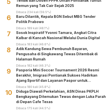
5
Tendik dan Dosen PPPK Untan Pontianak Tuntut
Remun yang Tak Cair Sejak 2025
Dibaca 234 kali (59.5%)
6
Baru Dilantik, Kepala BGN Sebut MBG Tender
Politik Prabowo
Dibaca 189 kali (48.1%)
7
‎Sosok Inspiratif Yvonni Tamara, Angkat Citra
Kalbar di Kancah Nasional Melalui Dunia Digital ‎
Dibaca 183 kali (46.6%)
8
Adik Kandung Sewa Pembunuh Bayaran,
Pengusaha di Singkawang Tewas Ditembak di
Halaman Rumah
Dibaca 182 kali (46.3%)
9
Pasporia Mini Soccer Tournament 2026 Resmi
Berakhir, Imigrasi Pontianak Sukses Hadirkan
Ajang Sportif dan Layanan Paspor untuk
Masyarakat
Dibaca 180 kali (45.8%)
10
Diduga Diawali Perkelahian, ASN Dinas PKPLH
Bengkayang Ditemukan Tewas dengan Luka Parah
di Depan Cafe Texas
Dibaca 175 kali (44.5%)