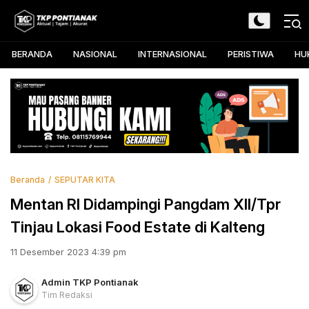
Skip
to
TKP Pontianak
Aktual, Tajam, dan Akurat
content
BERANDA
NASIONAL
INTERNASIONAL
PERISTIWA
HU
Beranda
SEPUTAR KITA
Mentan RI Didampingi Pangdam XII/Tpr
Tinjau Lokasi Food Estate di Kalteng
11 Desember 2023 4:39 pm
Admin TKP Pontianak
Tim Redaksi