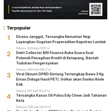
Terpopuler
1
Dirasa Janggal, Tersangka Kematian Vegi
Layangkan Gugatan Praperadilan Kapolres Landak
Dibaca 393 kali (100%)
2
Debt Collector BRI Finance Buka Suara Soal
Polemik Penagihan Kredit di Ketapang, Bantah
Tuduhan Pengeroyokan
Dibaca 268 kali (68.2%)
3
Viral Oknum DPRD Sintang Tertangkap Bawa 3 Kg
Emas Diduga Hasil PETI, Golkar akan Sanksi Kode
Etik
Dibaca 251 kali (63.9%)
4
Tersangka Kasus Oli Palsu Edy Chow Jadi Tahanan
Kota
Dibaca 238 kali (60.6%)