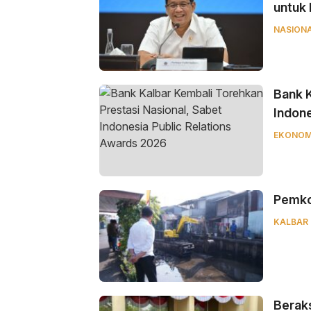
untuk
NASION
Bank K
Indone
EKONOM
Pemkot
KALBAR
Beraks