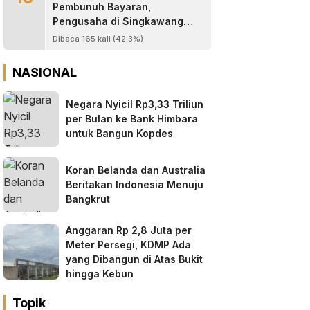
Pembunuh Bayaran,
Pengusaha di Singkawang
Tewas Ditembak di Halaman
Dibaca 165 kali (42.3%)
Rumah
NASIONAL
Negara Nyicil Rp3,33 Triliun
per Bulan ke Bank Himbara
untuk Bangun Kopdes
Koran Belanda dan Australia
Beritakan Indonesia Menuju
Bangkrut
Anggaran Rp 2,8 Juta per
Meter Persegi, KDMP Ada
yang Dibangun di Atas Bukit
hingga Kebun
Topik