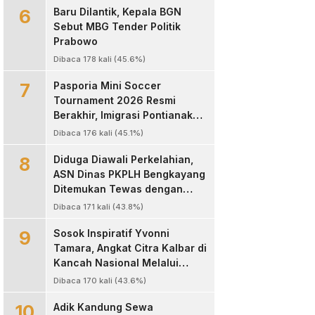
6
Baru Dilantik, Kepala BGN
Sebut MBG Tender Politik
Prabowo
Dibaca 178 kali (45.6%)
7
Pasporia Mini Soccer
Tournament 2026 Resmi
Berakhir, Imigrasi Pontianak
Sukses Hadirkan Ajang Sportif
Dibaca 176 kali (45.1%)
dan Layanan Paspor untuk
8
Masyarakat
Diduga Diawali Perkelahian,
ASN Dinas PKPLH Bengkayang
Ditemukan Tewas dengan
Luka Parah di Depan Cafe
Dibaca 171 kali (43.8%)
Texas
9
‎Sosok Inspiratif Yvonni
Tamara, Angkat Citra Kalbar di
Kancah Nasional Melalui
Dunia Digital ‎
Dibaca 170 kali (43.6%)
10
Adik Kandung Sewa