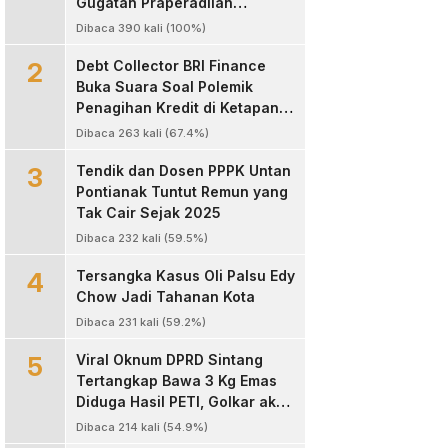
Gugatan Praperadilan
Kapolres Landak
Dibaca 390 kali (100%)
2
Debt Collector BRI Finance
Buka Suara Soal Polemik
Penagihan Kredit di Ketapang,
Bantah Tuduhan
Dibaca 263 kali (67.4%)
Pengeroyokan
3
Tendik dan Dosen PPPK Untan
Pontianak Tuntut Remun yang
Tak Cair Sejak 2025
Dibaca 232 kali (59.5%)
4
Tersangka Kasus Oli Palsu Edy
Chow Jadi Tahanan Kota
Dibaca 231 kali (59.2%)
5
Viral Oknum DPRD Sintang
Tertangkap Bawa 3 Kg Emas
Diduga Hasil PETI, Golkar akan
Sanksi Kode Etik
Dibaca 214 kali (54.9%)