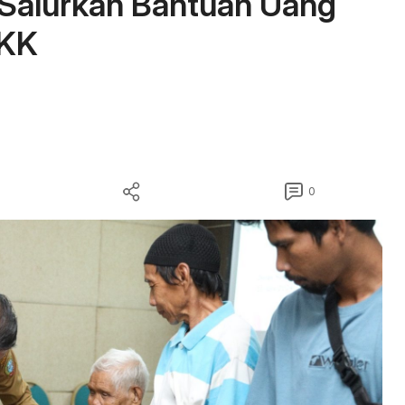
Salurkan Bantuan Uang
 KK
0