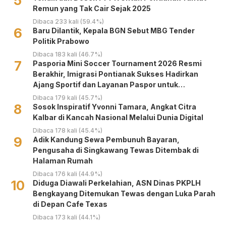
5
Remun yang Tak Cair Sejak 2025
Dibaca 233 kali (59.4%)
6
Baru Dilantik, Kepala BGN Sebut MBG Tender
Politik Prabowo
Dibaca 183 kali (46.7%)
7
Pasporia Mini Soccer Tournament 2026 Resmi
Berakhir, Imigrasi Pontianak Sukses Hadirkan
Ajang Sportif dan Layanan Paspor untuk
Masyarakat
Dibaca 179 kali (45.7%)
8
‎Sosok Inspiratif Yvonni Tamara, Angkat Citra
Kalbar di Kancah Nasional Melalui Dunia Digital ‎
Dibaca 178 kali (45.4%)
9
Adik Kandung Sewa Pembunuh Bayaran,
Pengusaha di Singkawang Tewas Ditembak di
Halaman Rumah
Dibaca 176 kali (44.9%)
10
Diduga Diawali Perkelahian, ASN Dinas PKPLH
Bengkayang Ditemukan Tewas dengan Luka Parah
di Depan Cafe Texas
Dibaca 173 kali (44.1%)