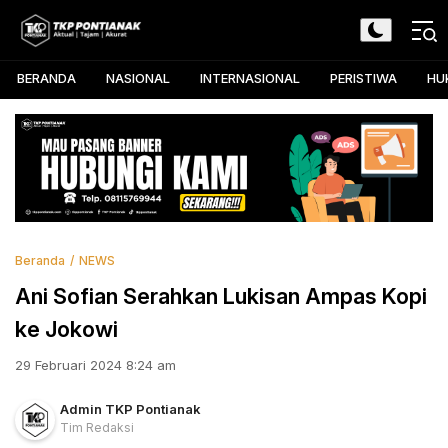
Skip
to
TKP Pontianak
Aktual, Tajam, dan Akurat
content
BERANDA
NASIONAL
INTERNASIONAL
PERISTIWA
HU
Beranda
NEWS
Ani Sofian Serahkan Lukisan Ampas Kopi
ke Jokowi
29 Februari 2024 8:24 am
Admin TKP Pontianak
Tim Redaksi