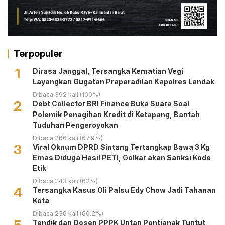
Terpopuler
1
Dirasa Janggal, Tersangka Kematian Vegi
Layangkan Gugatan Praperadilan Kapolres Landak
Dibaca 392 kali (100%)
2
Debt Collector BRI Finance Buka Suara Soal
Polemik Penagihan Kredit di Ketapang, Bantah
Tuduhan Pengeroyokan
Dibaca 266 kali (67.9%)
3
Viral Oknum DPRD Sintang Tertangkap Bawa 3 Kg
Emas Diduga Hasil PETI, Golkar akan Sanksi Kode
Etik
Dibaca 243 kali (62%)
4
Tersangka Kasus Oli Palsu Edy Chow Jadi Tahanan
Kota
Dibaca 236 kali (60.2%)
Tendik dan Dosen PPPK Untan Pontianak Tuntut