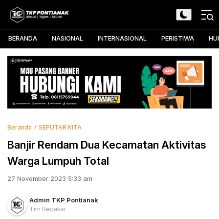
Skip
to
TKP Pontianak
Aktual, Tajam, dan Akurat
content
BERANDA
NASIONAL
INTERNASIONAL
PERISTIWA
HU
Beranda
SEPUTAR KITA
Banjir Rendam Dua Kecamatan Aktivitas
Warga Lumpuh Total
27 November 2023 5:33 am
Admin TKP Pontianak
Tim Redaksi