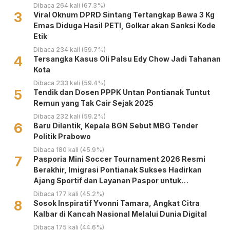
Dibaca 264 kali (67.3%)
3
Viral Oknum DPRD Sintang Tertangkap Bawa 3 Kg
Emas Diduga Hasil PETI, Golkar akan Sanksi Kode
Etik
Dibaca 234 kali (59.7%)
4
Tersangka Kasus Oli Palsu Edy Chow Jadi Tahanan
Kota
Dibaca 233 kali (59.4%)
5
Tendik dan Dosen PPPK Untan Pontianak Tuntut
Remun yang Tak Cair Sejak 2025
Dibaca 232 kali (59.2%)
6
Baru Dilantik, Kepala BGN Sebut MBG Tender
Politik Prabowo
Dibaca 180 kali (45.9%)
7
Pasporia Mini Soccer Tournament 2026 Resmi
Berakhir, Imigrasi Pontianak Sukses Hadirkan
Ajang Sportif dan Layanan Paspor untuk
Masyarakat
Dibaca 177 kali (45.2%)
8
‎Sosok Inspiratif Yvonni Tamara, Angkat Citra
Kalbar di Kancah Nasional Melalui Dunia Digital ‎
Dibaca 175 kali (44.6%)