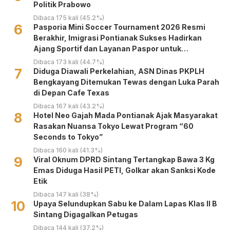
Politik Prabowo
Dibaca 175 kali (45.2%)
6
Pasporia Mini Soccer Tournament 2026 Resmi
Berakhir, Imigrasi Pontianak Sukses Hadirkan
Ajang Sportif dan Layanan Paspor untuk
Masyarakat
Dibaca 173 kali (44.7%)
7
Diduga Diawali Perkelahian, ASN Dinas PKPLH
Bengkayang Ditemukan Tewas dengan Luka Parah
di Depan Cafe Texas
Dibaca 167 kali (43.2%)
8
Hotel Neo Gajah Mada Pontianak Ajak Masyarakat
Rasakan Nuansa Tokyo Lewat Program “60
Seconds to Tokyo”
Dibaca 160 kali (41.3%)
9
Viral Oknum DPRD Sintang Tertangkap Bawa 3 Kg
Emas Diduga Hasil PETI, Golkar akan Sanksi Kode
Etik
Dibaca 147 kali (38%)
10
Upaya Selundupkan Sabu ke Dalam Lapas Klas II B
Sintang Digagalkan Petugas
Dibaca 144 kali (37.2%)