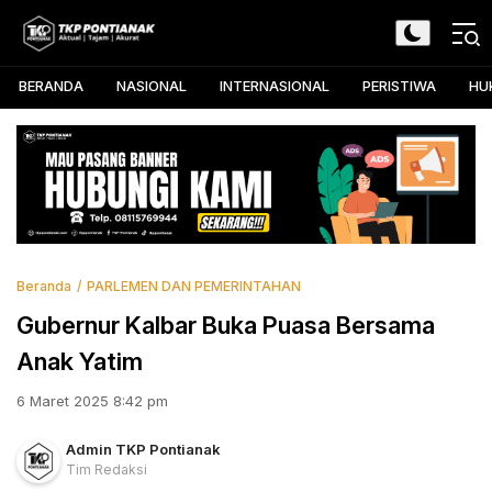
Skip
to
TKP Pontianak
Aktual, Tajam, dan Akurat
content
BERANDA
NASIONAL
INTERNASIONAL
PERISTIWA
HU
Beranda
PARLEMEN DAN PEMERINTAHAN
Gubernur Kalbar Buka Puasa Bersama
Anak Yatim
6 Maret 2025 8:42 pm
Admin TKP Pontianak
Tim Redaksi