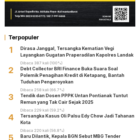
Terpopuler
1
Dirasa Janggal, Tersangka Kematian Vegi
Layangkan Gugatan Praperadilan Kapolres Landak
Dibaca 387 kali (100%)
2
Debt Collector BRI Finance Buka Suara Soal
Polemik Penagihan Kredit di Ketapang, Bantah
Tuduhan Pengeroyokan
Dibaca 258 kali (66.7%)
3
Tendik dan Dosen PPPK Untan Pontianak Tuntut
Remun yang Tak Cair Sejak 2025
Dibaca 229 kali (59.2%)
4
Tersangka Kasus Oli Palsu Edy Chow Jadi Tahanan
Kota
Dibaca 220 kali (56.8%)
5
Baru Dilantik, Kepala BGN Sebut MBG Tender