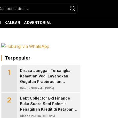
N
KALBAR
ADVERTORIAL
Terpopuler
1
Dirasa Janggal, Tersangka
Kematian Vegi Layangkan
Gugatan Praperadilan
Kapolres Landak
Dibaca 386 kali (100%)
2
Debt Collector BRI Finance
Buka Suara Soal Polemik
Penagihan Kredit di Ketapang,
Bantah Tuduhan
Dibaca 258 kali (66.8%)