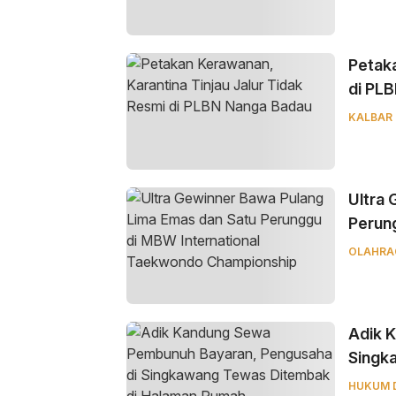
Petaka
di PL
KALBAR
Ultra
Perun
Champ
OLAHRA
Adik 
Singk
HUKUM 