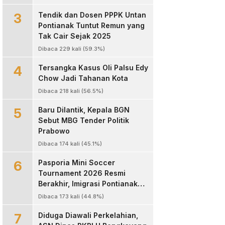
Pengeroyokan
3
Tendik dan Dosen PPPK Untan
Pontianak Tuntut Remun yang
Tak Cair Sejak 2025
Dibaca 229 kali (59.3%)
4
Tersangka Kasus Oli Palsu Edy
Chow Jadi Tahanan Kota
Dibaca 218 kali (56.5%)
5
Baru Dilantik, Kepala BGN
Sebut MBG Tender Politik
Prabowo
Dibaca 174 kali (45.1%)
6
Pasporia Mini Soccer
Tournament 2026 Resmi
Berakhir, Imigrasi Pontianak
Sukses Hadirkan Ajang Sportif
Dibaca 173 kali (44.8%)
dan Layanan Paspor untuk
7
Masyarakat
Diduga Diawali Perkelahian,