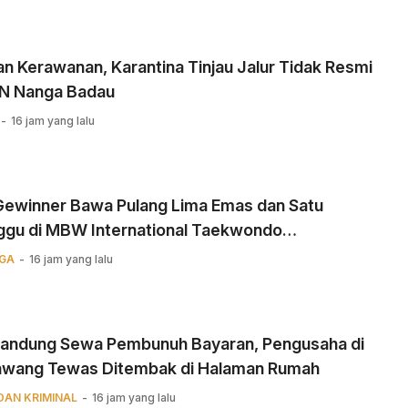
n Kerawanan, Karantina Tinjau Jalur Tidak Resmi
BN Nanga Badau
16 jam yang lalu
 Gewinner Bawa Pulang Lima Emas dan Satu
ggu di MBW International Taekwondo
ionship
GA
16 jam yang lalu
Kandung Sewa Pembunuh Bayaran, Pengusaha di
awang Tewas Ditembak di Halaman Rumah
DAN KRIMINAL
16 jam yang lalu