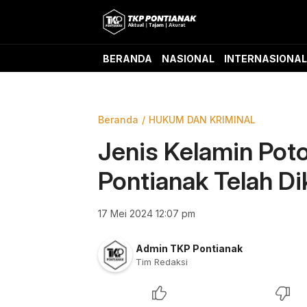
Skip
to
content
TKP Pontianak
Aktual, Tajam, dan Akurat
BERANDA
NASIONAL
INTERNASIONAL
Beranda
HUKUM DAN KRIMINAL
Jenis Kelamin Pot
Pontianak Telah Di
17 Mei 2024 12:07 pm
Admin TKP Pontianak
Tim Redaksi