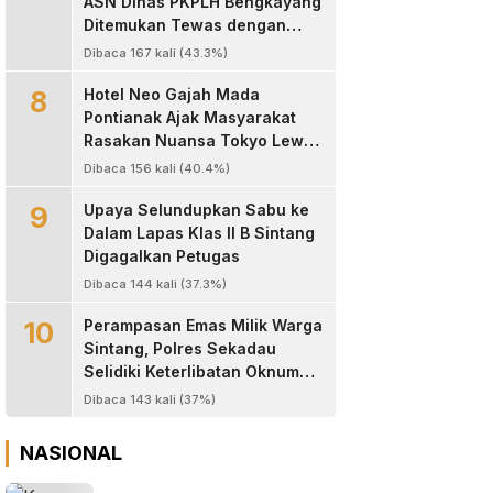
ASN Dinas PKPLH Bengkayang
Ditemukan Tewas dengan
Luka Parah di Depan Cafe
Dibaca 167 kali (43.3%)
Texas
8
Hotel Neo Gajah Mada
Pontianak Ajak Masyarakat
Rasakan Nuansa Tokyo Lewat
Program “60 Seconds to
Dibaca 156 kali (40.4%)
Tokyo”
9
Upaya Selundupkan Sabu ke
Dalam Lapas Klas II B Sintang
Digagalkan Petugas
Dibaca 144 kali (37.3%)
10
Perampasan Emas Milik Warga
Sintang, Polres Sekadau
Selidiki Keterlibatan Oknum
Jaksa, Anggota TNI dan
Dibaca 143 kali (37%)
Oknum Wartawan
NASIONAL