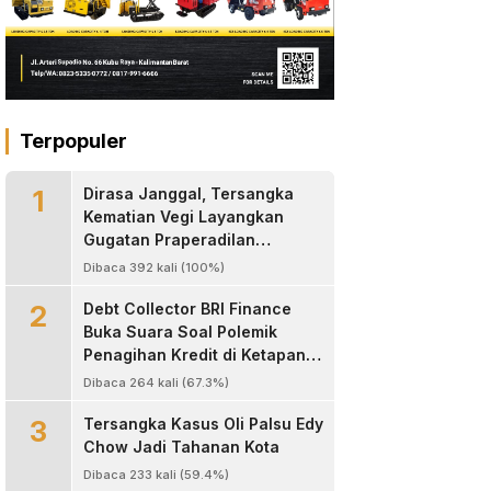
Terpopuler
1
Dirasa Janggal, Tersangka
Kematian Vegi Layangkan
Gugatan Praperadilan
Kapolres Landak
Dibaca 392 kali (100%)
2
Debt Collector BRI Finance
Buka Suara Soal Polemik
Penagihan Kredit di Ketapang,
Bantah Tuduhan
Dibaca 264 kali (67.3%)
Pengeroyokan
3
Tersangka Kasus Oli Palsu Edy
Chow Jadi Tahanan Kota
Dibaca 233 kali (59.4%)