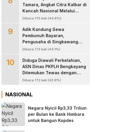
8
Tamara, Angkat Citra Kalbar di
Kancah Nasional Melalui
Dunia Digital ‎
Dibaca 175 kali (44.6%)
9
Adik Kandung Sewa
Pembunuh Bayaran,
Pengusaha di Singkawang
Tewas Ditembak di Halaman
Dibaca 173 kali (44.1%)
Rumah
10
Diduga Diawali Perkelahian,
ASN Dinas PKPLH Bengkayang
Ditemukan Tewas dengan
Luka Parah di Depan Cafe
Dibaca 172 kali (43.9%)
Texas
NASIONAL
Negara Nyicil Rp3,33 Triliun
per Bulan ke Bank Himbara
untuk Bangun Kopdes