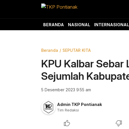
Skip
to
content
TKP Pontianak
Aktual, Tajam, dan Akurat
BERANDA
NASIONAL
INTERNASIONAL
Beranda
SEPUTAR KITA
KPU Kalbar Sebar L
Sejumlah Kabupat
5 Desember 2023 9:55 am
Admin TKP Pontianak
Tim Redaksi