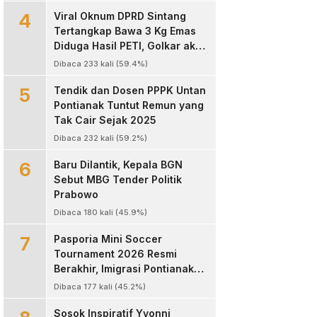
4
Viral Oknum DPRD Sintang
Tertangkap Bawa 3 Kg Emas
Diduga Hasil PETI, Golkar akan
Sanksi Kode Etik
Dibaca 233 kali (59.4%)
5
Tendik dan Dosen PPPK Untan
Pontianak Tuntut Remun yang
Tak Cair Sejak 2025
Dibaca 232 kali (59.2%)
6
Baru Dilantik, Kepala BGN
Sebut MBG Tender Politik
Prabowo
Dibaca 180 kali (45.9%)
7
Pasporia Mini Soccer
Tournament 2026 Resmi
Berakhir, Imigrasi Pontianak
Sukses Hadirkan Ajang Sportif
Dibaca 177 kali (45.2%)
dan Layanan Paspor untuk
Masyarakat
‎Sosok Inspiratif Yvonni