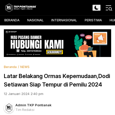
Skip
to
TKP Pontianak
Aktual, Tajam, dan Akurat
content
BERANDA
NASIONAL
INTERNASIONAL
PERISTIWA
HU
Beranda
NEWS
Latar Belakang Ormas Kepemudaan,Dodi
Setiawan Siap Tempur di Pemilu 2024
12 Januari 2024 2:40 pm
Admin TKP Pontianak
Tim Redaksi