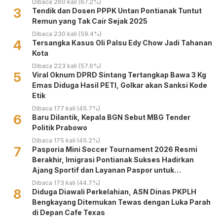
Dibaca 260 kali (67.2%)
3
Tendik dan Dosen PPPK Untan Pontianak Tuntut
Remun yang Tak Cair Sejak 2025
Dibaca 230 kali (59.4%)
4
Tersangka Kasus Oli Palsu Edy Chow Jadi Tahanan
Kota
Dibaca 223 kali (57.6%)
5
Viral Oknum DPRD Sintang Tertangkap Bawa 3 Kg
Emas Diduga Hasil PETI, Golkar akan Sanksi Kode
Etik
Dibaca 177 kali (45.7%)
6
Baru Dilantik, Kepala BGN Sebut MBG Tender
Politik Prabowo
Dibaca 175 kali (45.2%)
7
Pasporia Mini Soccer Tournament 2026 Resmi
Berakhir, Imigrasi Pontianak Sukses Hadirkan
Ajang Sportif dan Layanan Paspor untuk
Masyarakat
Dibaca 173 kali (44.7%)
8
Diduga Diawali Perkelahian, ASN Dinas PKPLH
Bengkayang Ditemukan Tewas dengan Luka Parah
di Depan Cafe Texas