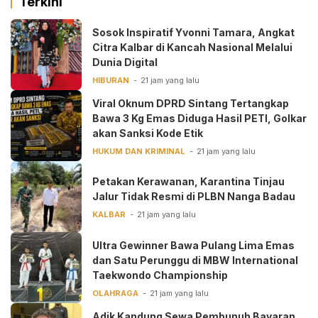
Terkini
‎Sosok Inspiratif Yvonni Tamara, Angkat
Citra Kalbar di Kancah Nasional Melalui
Dunia Digital ‎
HIBURAN
21 jam yang lalu
Viral Oknum DPRD Sintang Tertangkap
Bawa 3 Kg Emas Diduga Hasil PETI, Golkar
akan Sanksi Kode Etik
HUKUM DAN KRIMINAL
21 jam yang lalu
Petakan Kerawanan, Karantina Tinjau
Jalur Tidak Resmi di PLBN Nanga Badau
KALBAR
21 jam yang lalu
Ultra Gewinner Bawa Pulang Lima Emas
dan Satu Perunggu di MBW International
Taekwondo Championship
OLAHRAGA
21 jam yang lalu
Adik Kandung Sewa Pembunuh Bayaran,