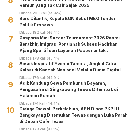
5
Remun yang Tak Cair Sejak 2025
Dibaca 233 kali (59.4%)
6
Baru Dilantik, Kepala BGN Sebut MBG Tender
Politik Prabowo
Dibaca 182 kali (46.4%)
7
Pasporia Mini Soccer Tournament 2026 Resmi
Berakhir, Imigrasi Pontianak Sukses Hadirkan
Ajang Sportif dan Layanan Paspor untuk
Masyarakat
Dibaca 178 kali (45.4%)
8
‎Sosok Inspiratif Yvonni Tamara, Angkat Citra
Kalbar di Kancah Nasional Melalui Dunia Digital ‎
Dibaca 176 kali (44.9%)
9
Adik Kandung Sewa Pembunuh Bayaran,
Pengusaha di Singkawang Tewas Ditembak di
Halaman Rumah
Dibaca 174 kali (44.4%)
10
Diduga Diawali Perkelahian, ASN Dinas PKPLH
Bengkayang Ditemukan Tewas dengan Luka Parah
di Depan Cafe Texas
Dibaca 173 kali (44.1%)