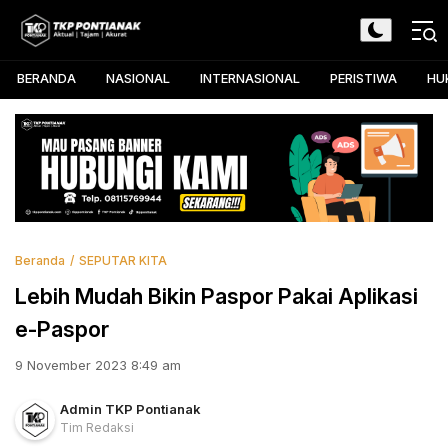
Skip
to
TKP Pontianak
Aktual, Tajam, dan Akurat
content
BERANDA
NASIONAL
INTERNASIONAL
PERISTIWA
HU
Beranda
SEPUTAR KITA
Lebih Mudah Bikin Paspor Pakai Aplikasi
e-Paspor
9 November 2023 8:49 am
Admin TKP Pontianak
Tim Redaksi