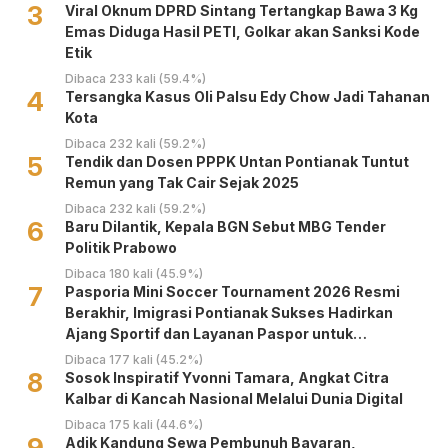
3
Viral Oknum DPRD Sintang Tertangkap Bawa 3 Kg
Emas Diduga Hasil PETI, Golkar akan Sanksi Kode
Etik
Dibaca 233 kali (59.4%)
4
Tersangka Kasus Oli Palsu Edy Chow Jadi Tahanan
Kota
Dibaca 232 kali (59.2%)
5
Tendik dan Dosen PPPK Untan Pontianak Tuntut
Remun yang Tak Cair Sejak 2025
Dibaca 232 kali (59.2%)
6
Baru Dilantik, Kepala BGN Sebut MBG Tender
Politik Prabowo
Dibaca 180 kali (45.9%)
7
Pasporia Mini Soccer Tournament 2026 Resmi
Berakhir, Imigrasi Pontianak Sukses Hadirkan
Ajang Sportif dan Layanan Paspor untuk
Masyarakat
Dibaca 177 kali (45.2%)
8
‎Sosok Inspiratif Yvonni Tamara, Angkat Citra
Kalbar di Kancah Nasional Melalui Dunia Digital ‎
Dibaca 175 kali (44.6%)
9
Adik Kandung Sewa Pembunuh Bayaran,