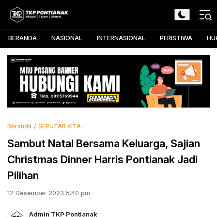
Skip
to
TKP Pontianak
Aktual, Tajam, dan Akurat
content
BERANDA
NASIONAL
INTERNASIONAL
PERISTIWA
HU
Beranda
SEPUTAR KITA
Sambut Natal Bersama Keluarga, Sajian
Christmas Dinner Harris Pontianak Jadi
Pilihan
12 Desember 2023 5:40 pm
Admin TKP Pontianak