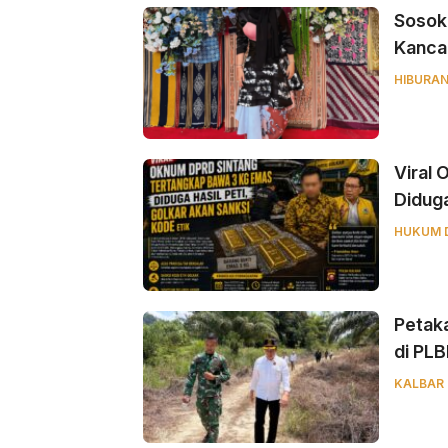
‎Sosok
Kancah
HIBURA
Viral
Diduga
HUKUM 
Petaka
di PL
KALBAR