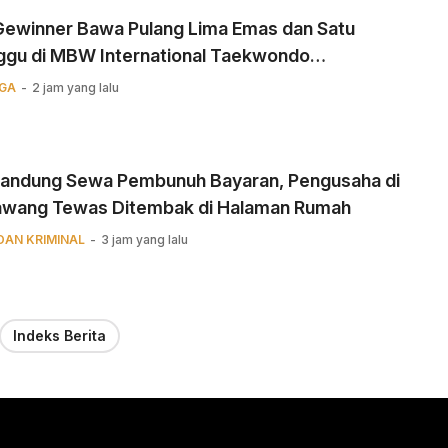
 Gewinner Bawa Pulang Lima Emas dan Satu
ggu di MBW International Taekwondo
ionship
GA
2 jam yang lalu
Kandung Sewa Pembunuh Bayaran, Pengusaha di
awang Tewas Ditembak di Halaman Rumah
DAN KRIMINAL
3 jam yang lalu
Indeks Berita