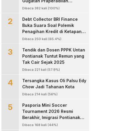
Gugatan Praperadilan
Kapolres Landak
Dibaca 382 kali (100%)
2
Debt Collector BRI Finance
Buka Suara Soal Polemik
Penagihan Kredit di Ketapang,
Bantah Tuduhan
Dibaca 250 kali (65.4%)
Pengeroyokan
3
Tendik dan Dosen PPPK Untan
Pontianak Tuntut Remun yang
Tak Cair Sejak 2025
Dibaca 221 kali (57.9%)
4
Tersangka Kasus Oli Palsu Edy
Chow Jadi Tahanan Kota
Dibaca 214 kali (56%)
5
Pasporia Mini Soccer
Tournament 2026 Resmi
Berakhir, Imigrasi Pontianak
Sukses Hadirkan Ajang Sportif
Dibaca 168 kali (44%)
dan Layanan Paspor untuk