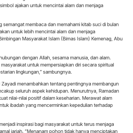
simbol ajakan untuk mencintai alam dan menjaga
ng semangat membaca dan memahami kitab suci di bulan
jakan untuk lebih mencintai alam dan menjaga
l Bimbingan Masyarakat Islam (Bimas Islam) Kemenag, Abu
hubungan dengan Allah, sesama manusia, dan alam.
 masyarakat untuk mempersiapkan diri secara spiritual
estarian lingkungan,” sambungnya.
d Zayadi menambahkan tentang pentingnya membangun
cakup seluruh aspek kehidupan. Menurutnya, Ramadan
 nilai-nilai positif dalam keseharian. Merawat alam
bentuk ibadah yang mencerminkan kepedulian terhadap
menjadi inspirasi bagi masyarakat untuk terus menjaga
ri amal jariah. “Menanam pohon tidak hanya menciptakan