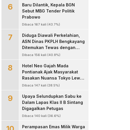
6
Masyarakat
Baru Dilantik, Kepala BGN
Sebut MBG Tender Politik
Prabowo
Dibaca 167 kali (43.7%)
7
Diduga Diawali Perkelahian,
ASN Dinas PKPLH Bengkayang
Ditemukan Tewas dengan
Luka Parah di Depan Cafe
Dibaca 156 kali (40.8%)
Texas
8
Hotel Neo Gajah Mada
Pontianak Ajak Masyarakat
Rasakan Nuansa Tokyo Lewat
Program “60 Seconds to
Dibaca 147 kali (38.5%)
Tokyo”
9
Upaya Selundupkan Sabu ke
Dalam Lapas Klas II B Sintang
Digagalkan Petugas
Dibaca 140 kali (36.6%)
10
Perampasan Emas Milik Warga