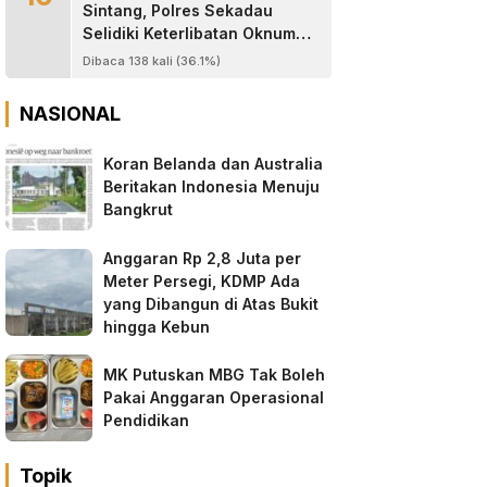
Sintang, Polres Sekadau
Selidiki Keterlibatan Oknum
Jaksa, Anggota TNI dan
Dibaca 138 kali (36.1%)
Oknum Wartawan
NASIONAL
Koran Belanda dan Australia
Beritakan Indonesia Menuju
Bangkrut
Anggaran Rp 2,8 Juta per
Meter Persegi, KDMP Ada
yang Dibangun di Atas Bukit
hingga Kebun
MK Putuskan MBG Tak Boleh
Pakai Anggaran Operasional
Pendidikan
Topik