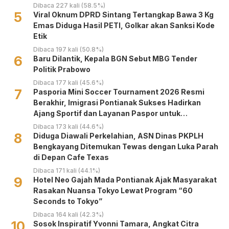
Dibaca 227 kali (58.5%)
5
Viral Oknum DPRD Sintang Tertangkap Bawa 3 Kg
Emas Diduga Hasil PETI, Golkar akan Sanksi Kode
Etik
Dibaca 197 kali (50.8%)
6
Baru Dilantik, Kepala BGN Sebut MBG Tender
Politik Prabowo
Dibaca 177 kali (45.6%)
7
Pasporia Mini Soccer Tournament 2026 Resmi
Berakhir, Imigrasi Pontianak Sukses Hadirkan
Ajang Sportif dan Layanan Paspor untuk
Masyarakat
Dibaca 173 kali (44.6%)
8
Diduga Diawali Perkelahian, ASN Dinas PKPLH
Bengkayang Ditemukan Tewas dengan Luka Parah
di Depan Cafe Texas
Dibaca 171 kali (44.1%)
9
Hotel Neo Gajah Mada Pontianak Ajak Masyarakat
Rasakan Nuansa Tokyo Lewat Program “60
Seconds to Tokyo”
Dibaca 164 kali (42.3%)
10
‎Sosok Inspiratif Yvonni Tamara, Angkat Citra