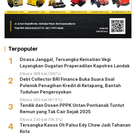
Terpopuler
1
Dirasa Janggal, Tersangka Kematian Vegi
Layangkan Gugatan Praperadilan Kapolres Landak
Dibaca 388 kali (100%)
2
Debt Collector BRI Finance Buka Suara Soal
Polemik Penagihan Kredit di Ketapang, Bantah
Tuduhan Pengeroyokan
Dibaca 262 kali (67.5%)
3
Tendik dan Dosen PPPK Untan Pontianak Tuntut
Remun yang Tak Cair Sejak 2025
Dibaca 230 kali (59.3%)
4
Tersangka Kasus Oli Palsu Edy Chow Jadi Tahanan
Kota