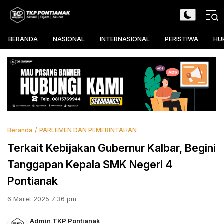
Skip
to
TKP Pontianak
Aktual, Tajam, dan Akurat
content
BERANDA
NASIONAL
INTERNASIONAL
PERISTIWA
HU
Beranda
PARLEMEN DAN PEMERINTAHAN
Terkait Kebijakan Gubernur Kalbar, Begini
Tanggapan Kepala SMK Negeri 4
Pontianak
6 Maret 2025 7:36 pm
Admin TKP Pontianak