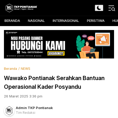
Skip
to
TKP Pontianak
Aktual, Tajam, dan Akurat
content
BERANDA
NASIONAL
INTERNASIONAL
PERISTIWA
HU
Beranda
NEWS
Wawako Pontianak Serahkan Bantuan
Operasional Kader Posyandu
26 Maret 2025 3:36 pm
Admin TKP Pontianak
Tim Redaksi