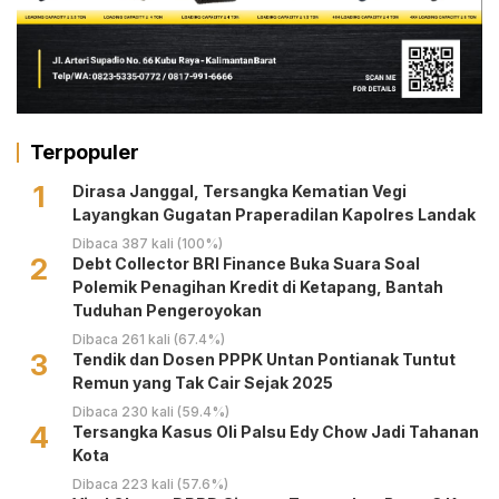
Terpopuler
1
Dirasa Janggal, Tersangka Kematian Vegi
Layangkan Gugatan Praperadilan Kapolres Landak
Dibaca 387 kali (100%)
2
Debt Collector BRI Finance Buka Suara Soal
Polemik Penagihan Kredit di Ketapang, Bantah
Tuduhan Pengeroyokan
Dibaca 261 kali (67.4%)
3
Tendik dan Dosen PPPK Untan Pontianak Tuntut
Remun yang Tak Cair Sejak 2025
Dibaca 230 kali (59.4%)
4
Tersangka Kasus Oli Palsu Edy Chow Jadi Tahanan
Kota
Dibaca 223 kali (57.6%)