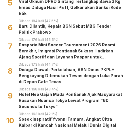
5
Viral Oknum DPRD Sintang Tertangkap Bawa 3 Kg
Emas Diduga Hasil PETI, Golkar akan Sanksi Kode
Etik
Dibaca 184 kali (47.5%)
6
Baru Dilantik, Kepala BGN Sebut MBG Tender
Politik Prabowo
Dibaca 176 kali (45.5%)
7
Pasporia Mini Soccer Tournament 2026 Resmi
Berakhir, Imigrasi Pontianak Sukses Hadirkan
Ajang Sportif dan Layanan Paspor untuk
Masyarakat
Dibaca 173 kali (44.7%)
8
Diduga Diawali Perkelahian, ASN Dinas PKPLH
Bengkayang Ditemukan Tewas dengan Luka Parah
di Depan Cafe Texas
Dibaca 168 kali (43.4%)
9
Hotel Neo Gajah Mada Pontianak Ajak Masyarakat
Rasakan Nuansa Tokyo Lewat Program “60
Seconds to Tokyo”
Dibaca 163 kali (42.1%)
10
‎Sosok Inspiratif Yvonni Tamara, Angkat Citra
Kalbar di Kancah Nasional Melalui Dunia Digital ‎