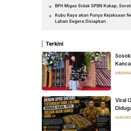
BPH Migas Sidak SPBN Kakap, Sorot
Kubu Raya akan Punya Kejaksaan Neg
Lahan Segera Disiapkan
Terkini
‎Sosok
Kancah
HIBURA
Viral
Diduga
HUKUM 