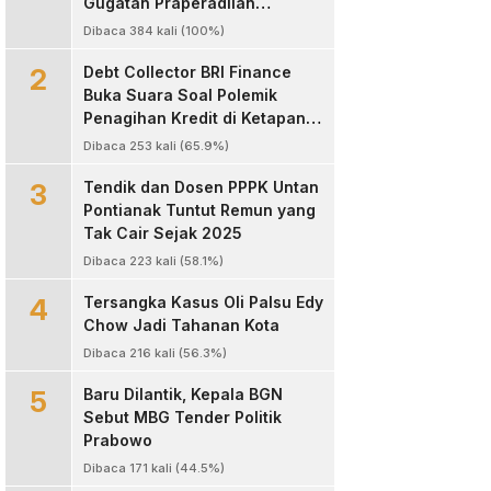
Gugatan Praperadilan
Kapolres Landak
Dibaca 384 kali (100%)
2
Debt Collector BRI Finance
Buka Suara Soal Polemik
Penagihan Kredit di Ketapang,
Bantah Tuduhan
Dibaca 253 kali (65.9%)
Pengeroyokan
3
Tendik dan Dosen PPPK Untan
Pontianak Tuntut Remun yang
Tak Cair Sejak 2025
Dibaca 223 kali (58.1%)
4
Tersangka Kasus Oli Palsu Edy
Chow Jadi Tahanan Kota
Dibaca 216 kali (56.3%)
5
Baru Dilantik, Kepala BGN
Sebut MBG Tender Politik
Prabowo
Dibaca 171 kali (44.5%)