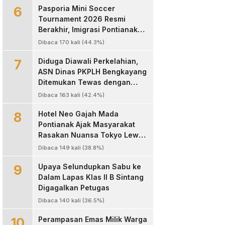
6
Pasporia Mini Soccer
Tournament 2026 Resmi
Berakhir, Imigrasi Pontianak
Sukses Hadirkan Ajang Sportif
Dibaca 170 kali (44.3%)
dan Layanan Paspor untuk
7
Masyarakat
Diduga Diawali Perkelahian,
ASN Dinas PKPLH Bengkayang
Ditemukan Tewas dengan
Luka Parah di Depan Cafe
Dibaca 163 kali (42.4%)
Texas
8
Hotel Neo Gajah Mada
Pontianak Ajak Masyarakat
Rasakan Nuansa Tokyo Lewat
Program “60 Seconds to
Dibaca 149 kali (38.8%)
Tokyo”
9
Upaya Selundupkan Sabu ke
Dalam Lapas Klas II B Sintang
Digagalkan Petugas
Dibaca 140 kali (36.5%)
10
Perampasan Emas Milik Warga