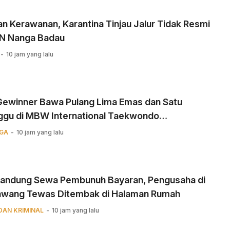
n Kerawanan, Karantina Tinjau Jalur Tidak Resmi
BN Nanga Badau
10 jam yang lalu
 Gewinner Bawa Pulang Lima Emas dan Satu
ggu di MBW International Taekwondo
ionship
GA
10 jam yang lalu
Kandung Sewa Pembunuh Bayaran, Pengusaha di
awang Tewas Ditembak di Halaman Rumah
DAN KRIMINAL
10 jam yang lalu