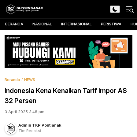
Skip
to
TKP Pontianak
Aktual, Tajam, dan Akurat
content
BERANDA
NASIONAL
INTERNASIONAL
PERISTIWA
HU
Beranda
NEWS
Indonesia Kena Kenaikan Tarif Impor AS
32 Persen
3 April 2025 3:48 pm
Admin TKP Pontianak
Tim Redaksi