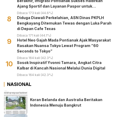
Berakhir, Imigrasi Pontianak Sukses Hadirkan
Ajang Sportif dan Layanan Paspor untuk
Masyarakat
Dibaca 173 kali (44.6%)
8
Diduga Diawali Perkelahian, ASN Dinas PKPLH
Bengkayang Ditemukan Tewas dengan Luka Parah
di Depan Cafe Texas
Dibaca 171 kali (44.1%)
9
Hotel Neo Gajah Mada Pontianak Ajak Masyarakat
Rasakan Nuansa Tokyo Lewat Program “60
Seconds to Tokyo”
Dibaca 164 kali (42.3%)
10
‎Sosok Inspiratif Yvonni Tamara, Angkat Citra
Kalbar di Kancah Nasional Melalui Dunia Digital ‎
Dibaca 164 kali (42.3%)
NASIONAL
Koran Belanda dan Australia Beritakan
Indonesia Menuju Bangkrut