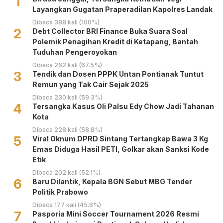
1
Layangkan Gugatan Praperadilan Kapolres Landak
Dibaca 388 kali (100%)
2
Debt Collector BRI Finance Buka Suara Soal
Polemik Penagihan Kredit di Ketapang, Bantah
Tuduhan Pengeroyokan
Dibaca 262 kali (67.5%)
3
Tendik dan Dosen PPPK Untan Pontianak Tuntut
Remun yang Tak Cair Sejak 2025
Dibaca 230 kali (59.3%)
4
Tersangka Kasus Oli Palsu Edy Chow Jadi Tahanan
Kota
Dibaca 228 kali (58.8%)
5
Viral Oknum DPRD Sintang Tertangkap Bawa 3 Kg
Emas Diduga Hasil PETI, Golkar akan Sanksi Kode
Etik
Dibaca 202 kali (52.1%)
6
Baru Dilantik, Kepala BGN Sebut MBG Tender
Politik Prabowo
Dibaca 177 kali (45.6%)
7
Pasporia Mini Soccer Tournament 2026 Resmi