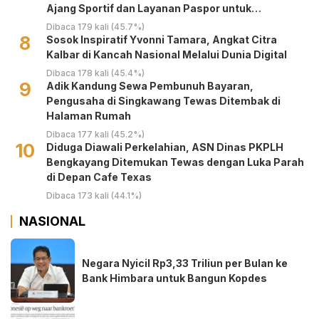
Ajang Sportif dan Layanan Paspor untuk
Masyarakat
Dibaca 179 kali (45.7%)
8
‎Sosok Inspiratif Yvonni Tamara, Angkat Citra
Kalbar di Kancah Nasional Melalui Dunia Digital ‎
Dibaca 178 kali (45.4%)
9
Adik Kandung Sewa Pembunuh Bayaran,
Pengusaha di Singkawang Tewas Ditembak di
Halaman Rumah
Dibaca 177 kali (45.2%)
10
Diduga Diawali Perkelahian, ASN Dinas PKPLH
Bengkayang Ditemukan Tewas dengan Luka Parah
di Depan Cafe Texas
Dibaca 173 kali (44.1%)
NASIONAL
Negara Nyicil Rp3,33 Triliun per Bulan ke
Bank Himbara untuk Bangun Kopdes