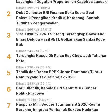
Layangkan Gugatan Praperadilan Kapolres Landak
Dibaca 392 kali (100%)
2
Debt Collector BRI Finance Buka Suara Soal
Polemik Penagihan Kredit di Ketapang, Bantah
Tuduhan Pengeroyokan
Dibaca 266 kali (67.9%)
3
Viral Oknum DPRD Sintang Tertangkap Bawa 3 Kg
Emas Diduga Hasil PETI, Golkar akan Sanksi Kode
Etik
Dibaca 243 kali (62%)
4
Tersangka Kasus Oli Palsu Edy Chow Jadi Tahanan
Kota
Dibaca 236 kali (60.2%)
5
Tendik dan Dosen PPPK Untan Pontianak Tuntut
Remun yang Tak Cair Sejak 2025
Dibaca 233 kali (59.4%)
6
Baru Dilantik, Kepala BGN Sebut MBG Tender
Politik Prabowo
Dibaca 183 kali (46.7%)
7
Pasporia Mini Soccer Tournament 2026 Resmi
Berakhir, Imigrasi Pontianak Sukses Hadirkan