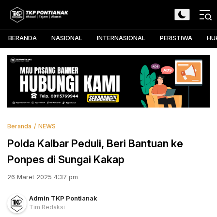
Skip
to
TKP Pontianak
Aktual, Tajam, dan Akurat
content
BERANDA
NASIONAL
INTERNASIONAL
PERISTIWA
HU
Beranda
NEWS
Polda Kalbar Peduli, Beri Bantuan ke
Ponpes di Sungai Kakap
26 Maret 2025 4:37 pm
Admin TKP Pontianak
Tim Redaksi