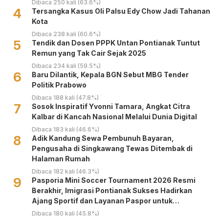
Dibaca 250 kali (63.6%)
4
Tersangka Kasus Oli Palsu Edy Chow Jadi Tahanan
Kota
Dibaca 238 kali (60.6%)
5
Tendik dan Dosen PPPK Untan Pontianak Tuntut
Remun yang Tak Cair Sejak 2025
Dibaca 234 kali (59.5%)
6
Baru Dilantik, Kepala BGN Sebut MBG Tender
Politik Prabowo
Dibaca 188 kali (47.8%)
7
‎Sosok Inspiratif Yvonni Tamara, Angkat Citra
Kalbar di Kancah Nasional Melalui Dunia Digital ‎
Dibaca 183 kali (46.6%)
8
Adik Kandung Sewa Pembunuh Bayaran,
Pengusaha di Singkawang Tewas Ditembak di
Halaman Rumah
Dibaca 182 kali (46.3%)
9
Pasporia Mini Soccer Tournament 2026 Resmi
Berakhir, Imigrasi Pontianak Sukses Hadirkan
Ajang Sportif dan Layanan Paspor untuk
Masyarakat
Dibaca 180 kali (45.8%)