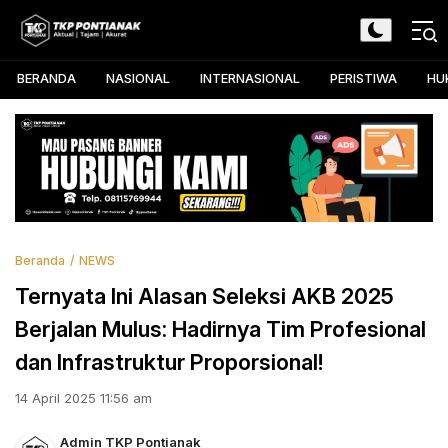
Skip
to
TKP Pontianak
Aktual, Tajam, dan Akurat
content
BERANDA
NASIONAL
INTERNASIONAL
PERISTIWA
HU
Beranda
NEWS
Ternyata Ini Alasan Seleksi AKB 2025
Berjalan Mulus: Hadirnya Tim Profesional
dan Infrastruktur Proporsional!
14 April 2025 11:56 am
Admin TKP Pontianak