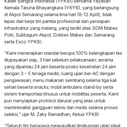
Kader Bangsa Indonesia (YPKBI) bersama Yayasan
Kemala Taruna Bhayangkara (YKYB), yang berlangsung
di Akpol Semarang selama lima hari (8-12 April), tidak
lepas dari kerja tim panitia profesional dan persiapan
infrastruktur yang matang, yang terdiri atas SDM Mabes
Polri, Subbagum Akpol, Dokkes Mabes dan Semarang
serta Exco YPKBI.
“Kami menerapkan standar berupa 100% kelengkapan tes
diupayakan siap, 3 hari sebelum pelaksanaan; asrama
yang dipantau 24 jam beserta posko kesehatan 24 jam
dengan 3 – 5 tenaga medis; ruang ujian ber-AC dengan
pengawasan; menu makanan seimbang selama tiga kali
sehari beserta snacks; mobil ambulans stand-by serta
sistem transportasi khusus untuk mobilitas peserta. Kami
pun menyiapkan protokol darurat yang jelas untuk
meminimalisir gangguan teknis dan medis selama proses
seleksi,” ujar M. Zaky Ramadhan, Ketua YPKBI
“Seluruh tim berupaya mewujudkan lingkungan ujian ideal