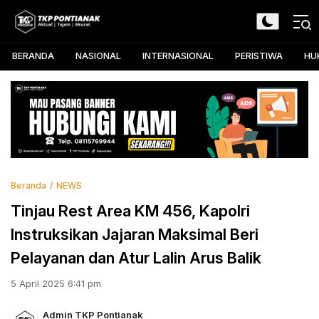
Skip
to
TKP Pontianak
Aktual, Tajam, dan Akurat
content
BERANDA
NASIONAL
INTERNASIONAL
PERISTIWA
HU
Beranda
NEWS
Tinjau Rest Area KM 456, Kapolri
Instruksikan Jajaran Maksimal Beri
Pelayanan dan Atur Lalin Arus Balik
5 April 2025 6:41 pm
Admin TKP Pontianak