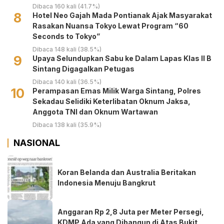
Dibaca 160 kali (41.7%)
8
Hotel Neo Gajah Mada Pontianak Ajak Masyarakat
Rasakan Nuansa Tokyo Lewat Program “60
Seconds to Tokyo”
Dibaca 148 kali (38.5%)
9
Upaya Selundupkan Sabu ke Dalam Lapas Klas II B
Sintang Digagalkan Petugas
Dibaca 140 kali (36.5%)
10
Perampasan Emas Milik Warga Sintang, Polres
Sekadau Selidiki Keterlibatan Oknum Jaksa,
Anggota TNI dan Oknum Wartawan
Dibaca 138 kali (35.9%)
NASIONAL
Koran Belanda dan Australia Beritakan
Indonesia Menuju Bangkrut
Anggaran Rp 2,8 Juta per Meter Persegi,
KDMP Ada yang Dibangun di Atas Bukit