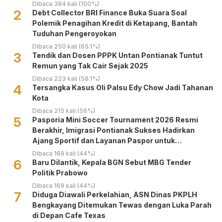
Dibaca 384 kali (100%)
2
Debt Collector BRI Finance Buka Suara Soal
Polemik Penagihan Kredit di Ketapang, Bantah
Tuduhan Pengeroyokan
Dibaca 250 kali (65.1%)
3
Tendik dan Dosen PPPK Untan Pontianak Tuntut
Remun yang Tak Cair Sejak 2025
Dibaca 223 kali (58.1%)
4
Tersangka Kasus Oli Palsu Edy Chow Jadi Tahanan
Kota
Dibaca 215 kali (56%)
5
Pasporia Mini Soccer Tournament 2026 Resmi
Berakhir, Imigrasi Pontianak Sukses Hadirkan
Ajang Sportif dan Layanan Paspor untuk
Masyarakat
Dibaca 169 kali (44%)
6
Baru Dilantik, Kepala BGN Sebut MBG Tender
Politik Prabowo
Dibaca 169 kali (44%)
7
Diduga Diawali Perkelahian, ASN Dinas PKPLH
Bengkayang Ditemukan Tewas dengan Luka Parah
di Depan Cafe Texas