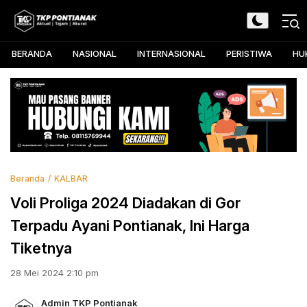
Skip
to
TKP Pontianak
Aktual, Tajam, dan Akurat
content
BERANDA
NASIONAL
INTERNASIONAL
PERISTIWA
HU
Beranda
KALBAR
Voli Proliga 2024 Diadakan di Gor
Terpadu Ayani Pontianak, Ini Harga
Tiketnya
28 Mei 2024 2:10 pm
Admin TKP Pontianak