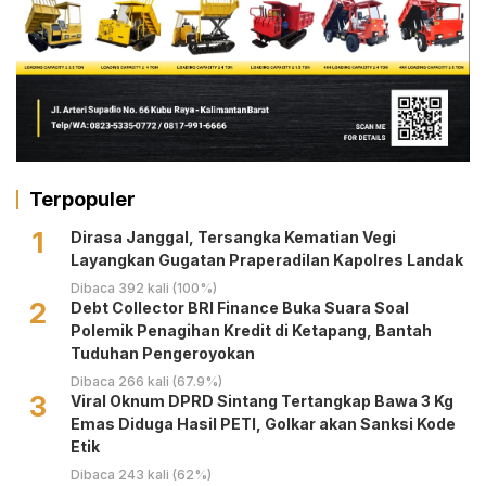
Terpopuler
1
Dirasa Janggal, Tersangka Kematian Vegi
Layangkan Gugatan Praperadilan Kapolres Landak
Dibaca 392 kali (100%)
2
Debt Collector BRI Finance Buka Suara Soal
Polemik Penagihan Kredit di Ketapang, Bantah
Tuduhan Pengeroyokan
Dibaca 266 kali (67.9%)
3
Viral Oknum DPRD Sintang Tertangkap Bawa 3 Kg
Emas Diduga Hasil PETI, Golkar akan Sanksi Kode
Etik
Dibaca 243 kali (62%)