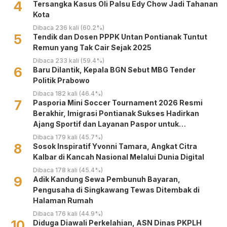
4
Tersangka Kasus Oli Palsu Edy Chow Jadi Tahanan
Kota
Dibaca 236 kali (60.2%)
5
Tendik dan Dosen PPPK Untan Pontianak Tuntut
Remun yang Tak Cair Sejak 2025
Dibaca 233 kali (59.4%)
6
Baru Dilantik, Kepala BGN Sebut MBG Tender
Politik Prabowo
Dibaca 182 kali (46.4%)
7
Pasporia Mini Soccer Tournament 2026 Resmi
Berakhir, Imigrasi Pontianak Sukses Hadirkan
Ajang Sportif dan Layanan Paspor untuk
Masyarakat
Dibaca 179 kali (45.7%)
8
‎Sosok Inspiratif Yvonni Tamara, Angkat Citra
Kalbar di Kancah Nasional Melalui Dunia Digital ‎
Dibaca 178 kali (45.4%)
9
Adik Kandung Sewa Pembunuh Bayaran,
Pengusaha di Singkawang Tewas Ditembak di
Halaman Rumah
Dibaca 176 kali (44.9%)
10
Diduga Diawali Perkelahian, ASN Dinas PKPLH