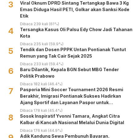
3
Viral Oknum DPRD Sintang Tertangkap Bawa 3 Kg
Emas Diduga Hasil PETI, Golkar akan Sanksi Kode
Etik
Dibaca 239 kali (61%)
4
Tersangka Kasus Oli Palsu Edy Chow Jadi Tahanan
Kota
Dibaca 235 kali (59.9%)
5
Tendik dan Dosen PPPK Untan Pontianak Tuntut
Remun yang Tak Cair Sejak 2025
Dibaca 233 kali (59.4%)
6
Baru Dilantik, Kepala BGN Sebut MBG Tender
Politik Prabowo
Dibaca 182 kali (46.4%)
7
Pasporia Mini Soccer Tournament 2026 Resmi
Berakhir, Imigrasi Pontianak Sukses Hadirkan
Ajang Sportif dan Layanan Paspor untuk
Masyarakat
Dibaca 178 kali (45.4%)
8
‎Sosok Inspiratif Yvonni Tamara, Angkat Citra
Kalbar di Kancah Nasional Melalui Dunia Digital ‎
Dibaca 176 kali (44.9%)
9
Adik Kandung Sewa Pembunuh Bayaran,