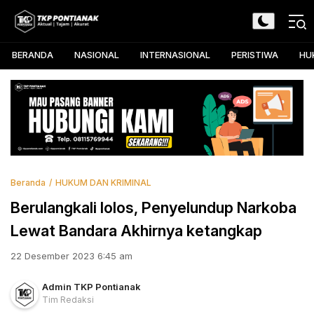
Skip
to
TKP Pontianak
Aktual, Tajam, dan Akurat
content
BERANDA
NASIONAL
INTERNASIONAL
PERISTIWA
HU
Beranda
HUKUM DAN KRIMINAL
Berulangkali lolos, Penyelundup Narkoba
Lewat Bandara Akhirnya ketangkap
22 Desember 2023 6:45 am
Admin TKP Pontianak
Tim Redaksi