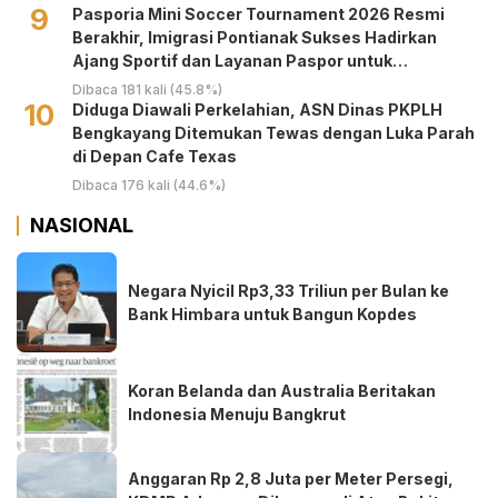
9
Pasporia Mini Soccer Tournament 2026 Resmi
Berakhir, Imigrasi Pontianak Sukses Hadirkan
Ajang Sportif dan Layanan Paspor untuk
Masyarakat
Dibaca 181 kali (45.8%)
10
Diduga Diawali Perkelahian, ASN Dinas PKPLH
Bengkayang Ditemukan Tewas dengan Luka Parah
di Depan Cafe Texas
Dibaca 176 kali (44.6%)
NASIONAL
Negara Nyicil Rp3,33 Triliun per Bulan ke
Bank Himbara untuk Bangun Kopdes
Koran Belanda dan Australia Beritakan
Indonesia Menuju Bangkrut
Anggaran Rp 2,8 Juta per Meter Persegi,