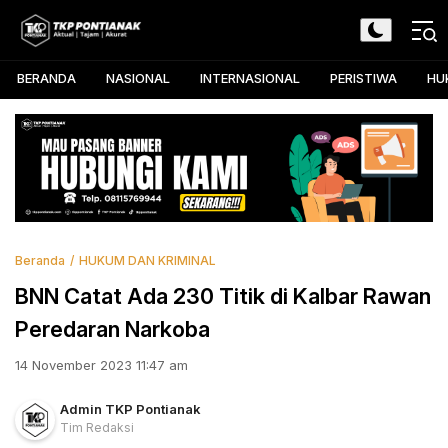
Skip
to
TKP Pontianak
Aktual, Tajam, dan Akurat
content
BERANDA
NASIONAL
INTERNASIONAL
PERISTIWA
HU
Beranda
HUKUM DAN KRIMINAL
BNN Catat Ada 230 Titik di Kalbar Rawan
Peredaran Narkoba
14 November 2023 11:47 am
Admin TKP Pontianak
Tim Redaksi