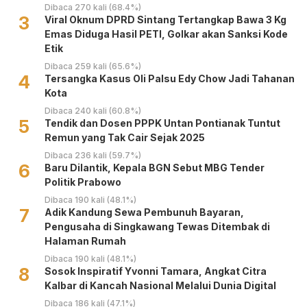
Dibaca 270 kali (68.4%)
3
Viral Oknum DPRD Sintang Tertangkap Bawa 3 Kg
Emas Diduga Hasil PETI, Golkar akan Sanksi Kode
Etik
Dibaca 259 kali (65.6%)
4
Tersangka Kasus Oli Palsu Edy Chow Jadi Tahanan
Kota
Dibaca 240 kali (60.8%)
5
Tendik dan Dosen PPPK Untan Pontianak Tuntut
Remun yang Tak Cair Sejak 2025
Dibaca 236 kali (59.7%)
6
Baru Dilantik, Kepala BGN Sebut MBG Tender
Politik Prabowo
Dibaca 190 kali (48.1%)
7
Adik Kandung Sewa Pembunuh Bayaran,
Pengusaha di Singkawang Tewas Ditembak di
Halaman Rumah
Dibaca 190 kali (48.1%)
8
‎Sosok Inspiratif Yvonni Tamara, Angkat Citra
Kalbar di Kancah Nasional Melalui Dunia Digital ‎
Dibaca 186 kali (47.1%)