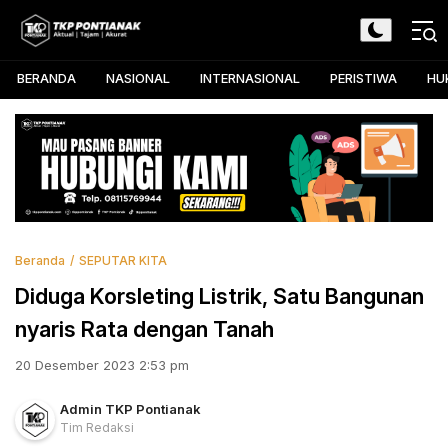
Skip
to
TKP Pontianak
Aktual, Tajam, dan Akurat
content
BERANDA
NASIONAL
INTERNASIONAL
PERISTIWA
HU
Beranda
SEPUTAR KITA
Diduga Korsleting Listrik, Satu Bangunan
nyaris Rata dengan Tanah
20 Desember 2023 2:53 pm
Admin TKP Pontianak
Tim Redaksi