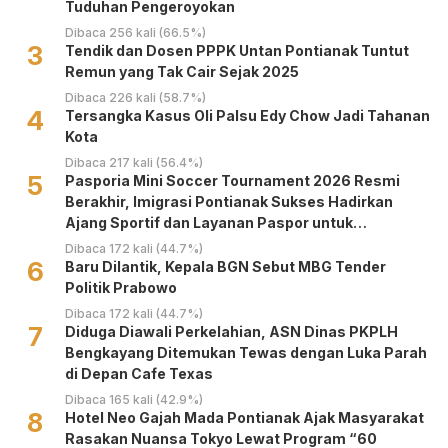
Tuduhan Pengeroyokan
Dibaca 256 kali (66.5%)
3
Tendik dan Dosen PPPK Untan Pontianak Tuntut
Remun yang Tak Cair Sejak 2025
Dibaca 226 kali (58.7%)
4
Tersangka Kasus Oli Palsu Edy Chow Jadi Tahanan
Kota
Dibaca 217 kali (56.4%)
5
Pasporia Mini Soccer Tournament 2026 Resmi
Berakhir, Imigrasi Pontianak Sukses Hadirkan
Ajang Sportif dan Layanan Paspor untuk
Masyarakat
Dibaca 172 kali (44.7%)
6
Baru Dilantik, Kepala BGN Sebut MBG Tender
Politik Prabowo
Dibaca 172 kali (44.7%)
7
Diduga Diawali Perkelahian, ASN Dinas PKPLH
Bengkayang Ditemukan Tewas dengan Luka Parah
di Depan Cafe Texas
Dibaca 165 kali (42.9%)
8
Hotel Neo Gajah Mada Pontianak Ajak Masyarakat
Rasakan Nuansa Tokyo Lewat Program “60