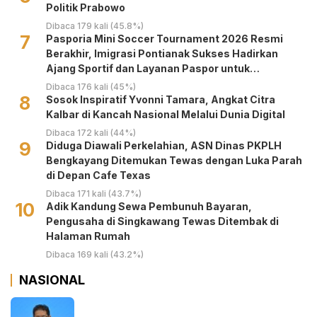
Politik Prabowo
Dibaca 179 kali (45.8%)
7
Pasporia Mini Soccer Tournament 2026 Resmi
Berakhir, Imigrasi Pontianak Sukses Hadirkan
Ajang Sportif dan Layanan Paspor untuk
Masyarakat
Dibaca 176 kali (45%)
8
‎Sosok Inspiratif Yvonni Tamara, Angkat Citra
Kalbar di Kancah Nasional Melalui Dunia Digital ‎
Dibaca 172 kali (44%)
9
Diduga Diawali Perkelahian, ASN Dinas PKPLH
Bengkayang Ditemukan Tewas dengan Luka Parah
di Depan Cafe Texas
Dibaca 171 kali (43.7%)
10
Adik Kandung Sewa Pembunuh Bayaran,
Pengusaha di Singkawang Tewas Ditembak di
Halaman Rumah
Dibaca 169 kali (43.2%)
NASIONAL