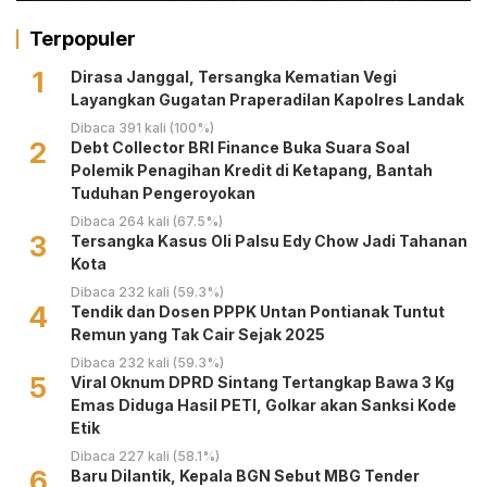
Terpopuler
1
Dirasa Janggal, Tersangka Kematian Vegi
Layangkan Gugatan Praperadilan Kapolres Landak
Dibaca 391 kali (100%)
2
Debt Collector BRI Finance Buka Suara Soal
Polemik Penagihan Kredit di Ketapang, Bantah
Tuduhan Pengeroyokan
Dibaca 264 kali (67.5%)
3
Tersangka Kasus Oli Palsu Edy Chow Jadi Tahanan
Kota
Dibaca 232 kali (59.3%)
4
Tendik dan Dosen PPPK Untan Pontianak Tuntut
Remun yang Tak Cair Sejak 2025
Dibaca 232 kali (59.3%)
5
Viral Oknum DPRD Sintang Tertangkap Bawa 3 Kg
Emas Diduga Hasil PETI, Golkar akan Sanksi Kode
Etik
Dibaca 227 kali (58.1%)
6
Baru Dilantik, Kepala BGN Sebut MBG Tender