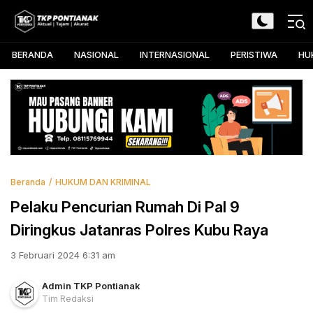
Skip
to
TKP Pontianak
Aktual, Tajam, dan Akurat
content
BERANDA
NASIONAL
INTERNASIONAL
PERISTIWA
HU
Beranda
HUKUM DAN KRIMINAL
Pelaku Pencurian Rumah Di Pal 9
Diringkus Jatanras Polres Kubu Raya
3 Februari 2024 6:31 am
Admin TKP Pontianak
Tim Redaksi