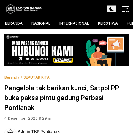
Skip
to
TKP Pontianak
Aktual, Tajam, dan Akurat
content
BERANDA
NASIONAL
INTERNASIONAL
PERISTIWA
HU
Beranda
SEPUTAR KITA
Pengelola tak berikan kunci, Satpol PP
buka paksa pintu gedung Perbasi
Pontianak
4 Desember 2023 9:29 am
Admin TKP Pontianak