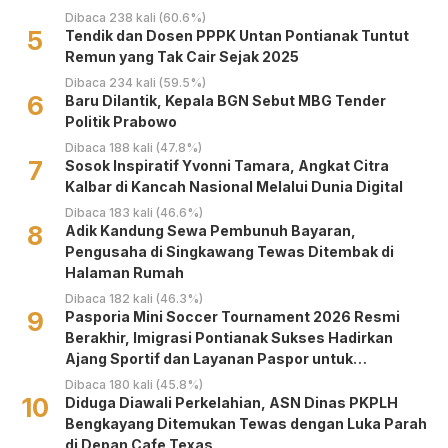
Dibaca 238 kali (60.6%)
5
Tendik dan Dosen PPPK Untan Pontianak Tuntut
Remun yang Tak Cair Sejak 2025
Dibaca 234 kali (59.5%)
6
Baru Dilantik, Kepala BGN Sebut MBG Tender
Politik Prabowo
Dibaca 188 kali (47.8%)
7
‎Sosok Inspiratif Yvonni Tamara, Angkat Citra
Kalbar di Kancah Nasional Melalui Dunia Digital ‎
Dibaca 183 kali (46.6%)
8
Adik Kandung Sewa Pembunuh Bayaran,
Pengusaha di Singkawang Tewas Ditembak di
Halaman Rumah
Dibaca 182 kali (46.3%)
9
Pasporia Mini Soccer Tournament 2026 Resmi
Berakhir, Imigrasi Pontianak Sukses Hadirkan
Ajang Sportif dan Layanan Paspor untuk
Masyarakat
Dibaca 180 kali (45.8%)
10
Diduga Diawali Perkelahian, ASN Dinas PKPLH
Bengkayang Ditemukan Tewas dengan Luka Parah
di Depan Cafe Texas