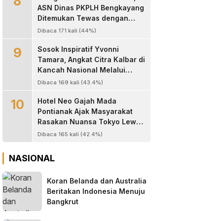
8
ASN Dinas PKPLH Bengkayang
Ditemukan Tewas dengan
Luka Parah di Depan Cafe
Dibaca 171 kali (44%)
Texas
9
‎Sosok Inspiratif Yvonni
Tamara, Angkat Citra Kalbar di
Kancah Nasional Melalui
Dunia Digital ‎
Dibaca 169 kali (43.4%)
10
Hotel Neo Gajah Mada
Pontianak Ajak Masyarakat
Rasakan Nuansa Tokyo Lewat
Program “60 Seconds to
Dibaca 165 kali (42.4%)
Tokyo”
NASIONAL
Koran Belanda dan Australia
Beritakan Indonesia Menuju
Bangkrut