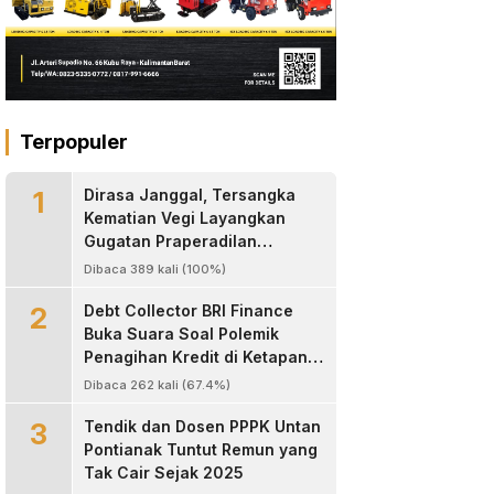
Terpopuler
1
Dirasa Janggal, Tersangka
Kematian Vegi Layangkan
Gugatan Praperadilan
Kapolres Landak
Dibaca 389 kali (100%)
2
Debt Collector BRI Finance
Buka Suara Soal Polemik
Penagihan Kredit di Ketapang,
Bantah Tuduhan
Dibaca 262 kali (67.4%)
Pengeroyokan
3
Tendik dan Dosen PPPK Untan
Pontianak Tuntut Remun yang
Tak Cair Sejak 2025