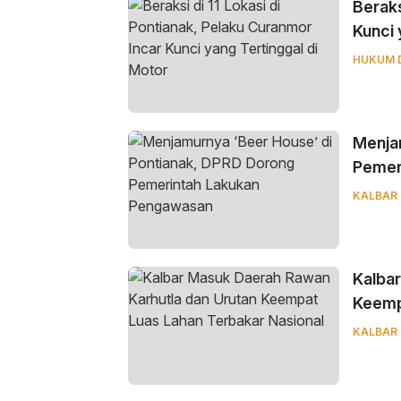
Beraks
Kunci 
HUKUM 
Menja
Pemer
KALBAR
Kalba
Keemp
KALBAR