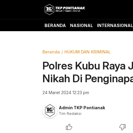
Skip
to
content
TKP Pontianak
Aktual, Tajam, dan Akurat
BERANDA
NASIONAL
INTERNASIONAL
Beranda
HUKUM DAN KRIMINAL
Polres Kubu Raya J
Nikah Di Penginap
24 Maret 2024 12:23 pm
Admin TKP Pontianak
Tim Redaksi