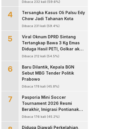
Dibaca 232 kali (59.6%)
4
Tersangka Kasus Oli Palsu Edy
Chow Jadi Tahanan Kota
Dibaca 231 kali (59.4%)
5
Viral Oknum DPRD Sintang
Tertangkap Bawa 3 Kg Emas
Diduga Hasil PETI, Golkar akan
Sanksi Kode Etik
Dibaca 212 kali (54.5%)
6
Baru Dilantik, Kepala BGN
Sebut MBG Tender Politik
Prabowo
Dibaca 178 kali (45.8%)
7
Pasporia Mini Soccer
Tournament 2026 Resmi
Berakhir, Imigrasi Pontianak
Sukses Hadirkan Ajang Sportif
Dibaca 176 kali (45.2%)
dan Layanan Paspor untuk
Masyarakat
Diduga Diawali Perkelahian,