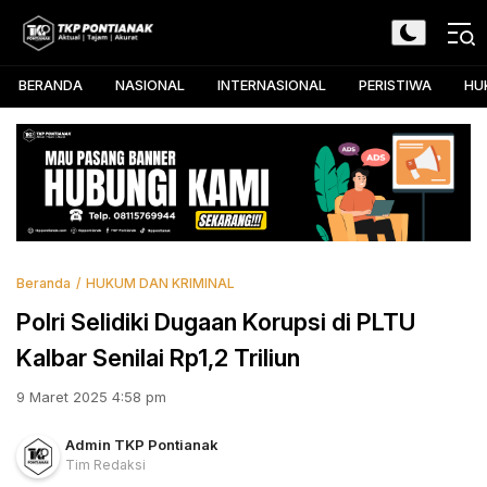
Skip
to
TKP Pontianak
Aktual, Tajam, dan Akurat
content
BERANDA
NASIONAL
INTERNASIONAL
PERISTIWA
HU
Beranda
HUKUM DAN KRIMINAL
Polri Selidiki Dugaan Korupsi di PLTU
Kalbar Senilai Rp1,2 Triliun
9 Maret 2025 4:58 pm
Admin TKP Pontianak
Tim Redaksi