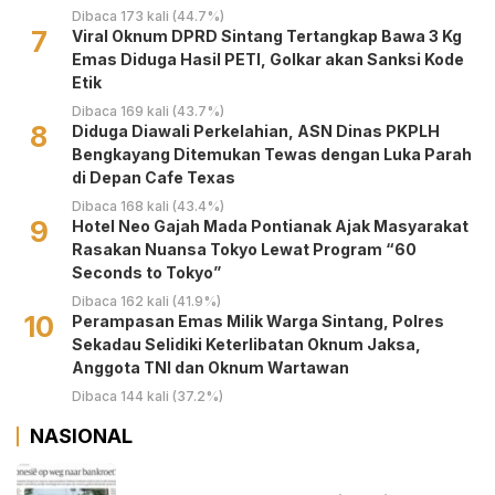
Masyarakat
Dibaca 173 kali (44.7%)
7
Viral Oknum DPRD Sintang Tertangkap Bawa 3 Kg
Emas Diduga Hasil PETI, Golkar akan Sanksi Kode
Etik
Dibaca 169 kali (43.7%)
8
Diduga Diawali Perkelahian, ASN Dinas PKPLH
Bengkayang Ditemukan Tewas dengan Luka Parah
di Depan Cafe Texas
Dibaca 168 kali (43.4%)
9
Hotel Neo Gajah Mada Pontianak Ajak Masyarakat
Rasakan Nuansa Tokyo Lewat Program “60
Seconds to Tokyo”
Dibaca 162 kali (41.9%)
10
Perampasan Emas Milik Warga Sintang, Polres
Sekadau Selidiki Keterlibatan Oknum Jaksa,
Anggota TNI dan Oknum Wartawan
Dibaca 144 kali (37.2%)
NASIONAL