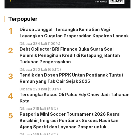
Terpopuler
1
Dirasa Janggal, Tersangka Kematian Vegi
Layangkan Gugatan Praperadilan Kapolres Landak
Dibaca 384 kali (100%)
2
Debt Collector BRI Finance Buka Suara Soal
Polemik Penagihan Kredit di Ketapang, Bantah
Tuduhan Pengeroyokan
Dibaca 250 kali (65.1%)
3
Tendik dan Dosen PPPK Untan Pontianak Tuntut
Remun yang Tak Cair Sejak 2025
Dibaca 223 kali (58.1%)
4
Tersangka Kasus Oli Palsu Edy Chow Jadi Tahanan
Kota
Dibaca 215 kali (56%)
5
Pasporia Mini Soccer Tournament 2026 Resmi
Berakhir, Imigrasi Pontianak Sukses Hadirkan
Ajang Sportif dan Layanan Paspor untuk
Masyarakat
Dibaca 169 kali (44%)