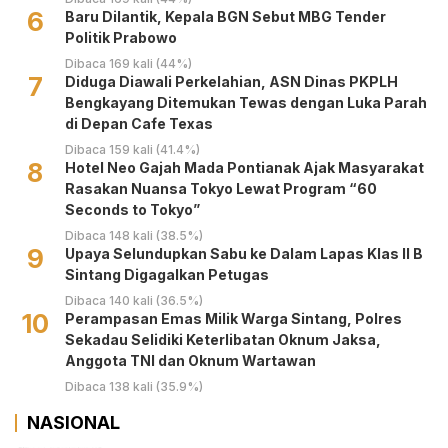
6
Baru Dilantik, Kepala BGN Sebut MBG Tender
Politik Prabowo
Dibaca 169 kali (44%)
7
Diduga Diawali Perkelahian, ASN Dinas PKPLH
Bengkayang Ditemukan Tewas dengan Luka Parah
di Depan Cafe Texas
Dibaca 159 kali (41.4%)
8
Hotel Neo Gajah Mada Pontianak Ajak Masyarakat
Rasakan Nuansa Tokyo Lewat Program “60
Seconds to Tokyo”
Dibaca 148 kali (38.5%)
9
Upaya Selundupkan Sabu ke Dalam Lapas Klas II B
Sintang Digagalkan Petugas
Dibaca 140 kali (36.5%)
10
Perampasan Emas Milik Warga Sintang, Polres
Sekadau Selidiki Keterlibatan Oknum Jaksa,
Anggota TNI dan Oknum Wartawan
Dibaca 138 kali (35.9%)
NASIONAL