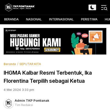
Skip
to
TKP Pontianak
Aktual, Tajam, dan Akurat
content
BERANDA
NASIONAL
INTERNASIONAL
PERISTIWA
HU
Beranda
SEPUTAR KITA
IHGMA Kalbar Resmi Terbentuk, Ika
Florentina Terpilih sebagai Ketua
4 Mei 2024 3:33 pm
Admin TKP Pontianak
Tim Redaksi