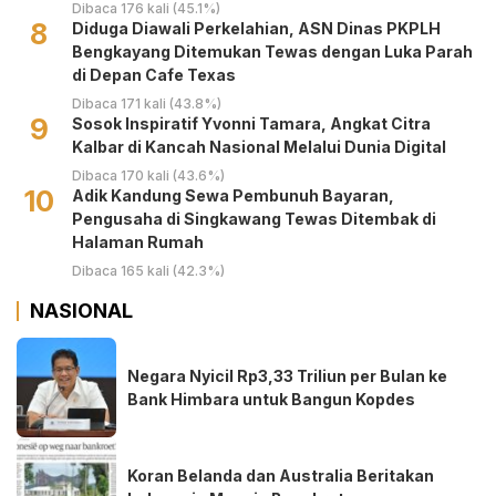
Masyarakat
Dibaca 176 kali (45.1%)
8
Diduga Diawali Perkelahian, ASN Dinas PKPLH
Bengkayang Ditemukan Tewas dengan Luka Parah
di Depan Cafe Texas
Dibaca 171 kali (43.8%)
9
‎Sosok Inspiratif Yvonni Tamara, Angkat Citra
Kalbar di Kancah Nasional Melalui Dunia Digital ‎
Dibaca 170 kali (43.6%)
10
Adik Kandung Sewa Pembunuh Bayaran,
Pengusaha di Singkawang Tewas Ditembak di
Halaman Rumah
Dibaca 165 kali (42.3%)
NASIONAL
Negara Nyicil Rp3,33 Triliun per Bulan ke
Bank Himbara untuk Bangun Kopdes
Koran Belanda dan Australia Beritakan