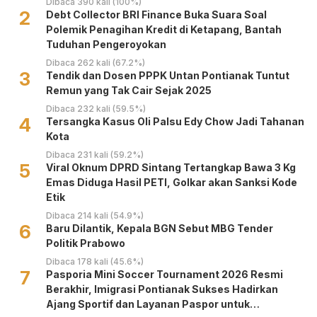
Dibaca 390 kali (100%)
2
Debt Collector BRI Finance Buka Suara Soal
Polemik Penagihan Kredit di Ketapang, Bantah
Tuduhan Pengeroyokan
Dibaca 262 kali (67.2%)
3
Tendik dan Dosen PPPK Untan Pontianak Tuntut
Remun yang Tak Cair Sejak 2025
Dibaca 232 kali (59.5%)
4
Tersangka Kasus Oli Palsu Edy Chow Jadi Tahanan
Kota
Dibaca 231 kali (59.2%)
5
Viral Oknum DPRD Sintang Tertangkap Bawa 3 Kg
Emas Diduga Hasil PETI, Golkar akan Sanksi Kode
Etik
Dibaca 214 kali (54.9%)
6
Baru Dilantik, Kepala BGN Sebut MBG Tender
Politik Prabowo
Dibaca 178 kali (45.6%)
7
Pasporia Mini Soccer Tournament 2026 Resmi
Berakhir, Imigrasi Pontianak Sukses Hadirkan
Ajang Sportif dan Layanan Paspor untuk