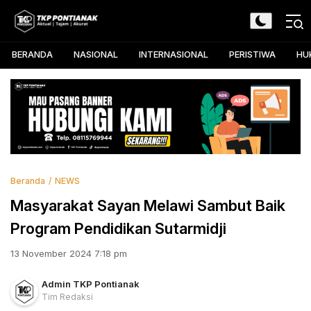
Skip
to
TKP Pontianak
Aktual, Tajam, dan Akurat
content
BERANDA
NASIONAL
INTERNASIONAL
PERISTIWA
HU
Beranda
NEWS
Masyarakat Sayan Melawi Sambut Baik
Program Pendidikan Sutarmidji
13 November 2024 7:18 pm
Admin TKP Pontianak
Tim Redaksi