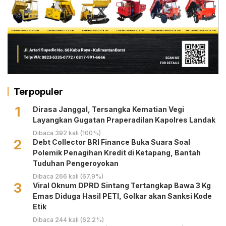
Terpopuler
1
Dirasa Janggal, Tersangka Kematian Vegi
Layangkan Gugatan Praperadilan Kapolres Landak
Dibaca 392 kali (100%)
2
Debt Collector BRI Finance Buka Suara Soal
Polemik Penagihan Kredit di Ketapang, Bantah
Tuduhan Pengeroyokan
Dibaca 266 kali (67.9%)
3
Viral Oknum DPRD Sintang Tertangkap Bawa 3 Kg
Emas Diduga Hasil PETI, Golkar akan Sanksi Kode
Etik
Dibaca 244 kali (62.2%)