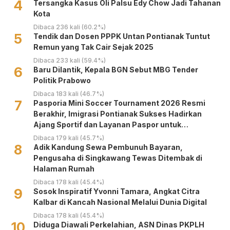
4
Tersangka Kasus Oli Palsu Edy Chow Jadi Tahanan
Kota
Dibaca 236 kali (60.2%)
5
Tendik dan Dosen PPPK Untan Pontianak Tuntut
Remun yang Tak Cair Sejak 2025
Dibaca 233 kali (59.4%)
6
Baru Dilantik, Kepala BGN Sebut MBG Tender
Politik Prabowo
Dibaca 183 kali (46.7%)
7
Pasporia Mini Soccer Tournament 2026 Resmi
Berakhir, Imigrasi Pontianak Sukses Hadirkan
Ajang Sportif dan Layanan Paspor untuk
Masyarakat
Dibaca 179 kali (45.7%)
8
Adik Kandung Sewa Pembunuh Bayaran,
Pengusaha di Singkawang Tewas Ditembak di
Halaman Rumah
Dibaca 178 kali (45.4%)
9
‎Sosok Inspiratif Yvonni Tamara, Angkat Citra
Kalbar di Kancah Nasional Melalui Dunia Digital ‎
Dibaca 178 kali (45.4%)
10
Diduga Diawali Perkelahian, ASN Dinas PKPLH