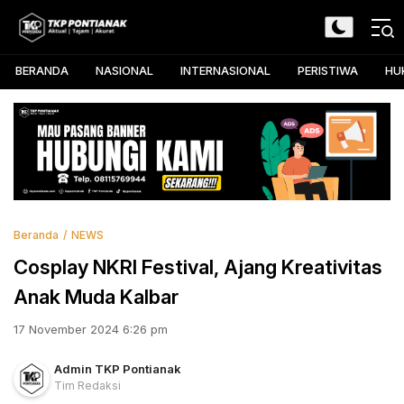
Skip
to
TKP Pontianak
Aktual, Tajam, dan Akurat
content
BERANDA
NASIONAL
INTERNASIONAL
PERISTIWA
HU
Beranda
NEWS
Cosplay NKRI Festival, Ajang Kreativitas
Anak Muda Kalbar
17 November 2024 6:26 pm
Admin TKP Pontianak
Tim Redaksi