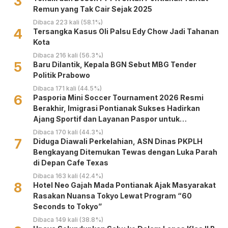
3
Remun yang Tak Cair Sejak 2025
Dibaca 223 kali (58.1%)
4
Tersangka Kasus Oli Palsu Edy Chow Jadi Tahanan
Kota
Dibaca 216 kali (56.3%)
5
Baru Dilantik, Kepala BGN Sebut MBG Tender
Politik Prabowo
Dibaca 171 kali (44.5%)
6
Pasporia Mini Soccer Tournament 2026 Resmi
Berakhir, Imigrasi Pontianak Sukses Hadirkan
Ajang Sportif dan Layanan Paspor untuk
Masyarakat
Dibaca 170 kali (44.3%)
7
Diduga Diawali Perkelahian, ASN Dinas PKPLH
Bengkayang Ditemukan Tewas dengan Luka Parah
di Depan Cafe Texas
Dibaca 163 kali (42.4%)
8
Hotel Neo Gajah Mada Pontianak Ajak Masyarakat
Rasakan Nuansa Tokyo Lewat Program “60
Seconds to Tokyo”
Dibaca 149 kali (38.8%)