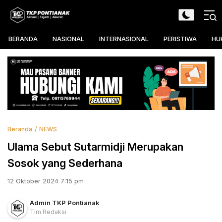
Skip
to
TKP Pontianak
Aktual, Tajam, dan Akurat
content
BERANDA
NASIONAL
INTERNASIONAL
PERISTIWA
HU
Beranda
NEWS
Ulama Sebut Sutarmidji Merupakan
Sosok yang Sederhana
12 Oktober 2024 7:15 pm
Admin TKP Pontianak
Tim Redaksi