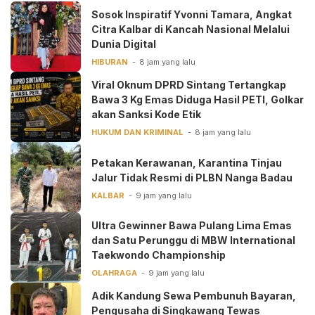
‎Sosok Inspiratif Yvonni Tamara, Angkat
Citra Kalbar di Kancah Nasional Melalui
Dunia Digital ‎
HIBURAN
8 jam yang lalu
Viral Oknum DPRD Sintang Tertangkap
Bawa 3 Kg Emas Diduga Hasil PETI, Golkar
akan Sanksi Kode Etik
HUKUM DAN KRIMINAL
8 jam yang lalu
Petakan Kerawanan, Karantina Tinjau
Jalur Tidak Resmi di PLBN Nanga Badau
KALBAR
9 jam yang lalu
Ultra Gewinner Bawa Pulang Lima Emas
dan Satu Perunggu di MBW International
Taekwondo Championship
OLAHRAGA
9 jam yang lalu
Adik Kandung Sewa Pembunuh Bayaran,
Pengusaha di Singkawang Tewas