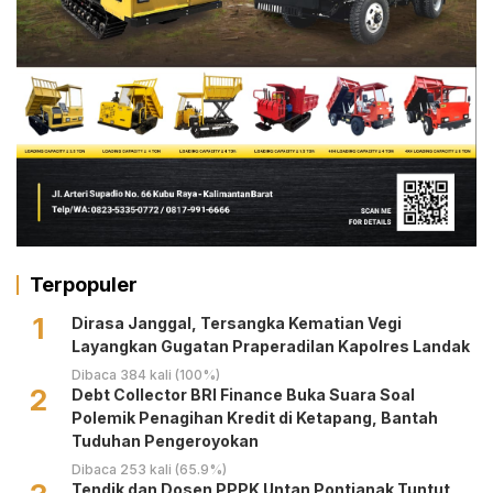
Terpopuler
1
Dirasa Janggal, Tersangka Kematian Vegi
Layangkan Gugatan Praperadilan Kapolres Landak
Dibaca 384 kali (100%)
2
Debt Collector BRI Finance Buka Suara Soal
Polemik Penagihan Kredit di Ketapang, Bantah
Tuduhan Pengeroyokan
Dibaca 253 kali (65.9%)
Tendik dan Dosen PPPK Untan Pontianak Tuntut